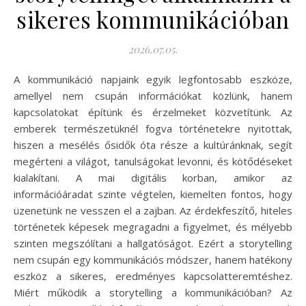
sikeres kommunikációban
2026.07.05.
A kommunikáció napjaink egyik legfontosabb eszköze,
amellyel nem csupán információkat közlünk, hanem
kapcsolatokat építünk és érzelmeket közvetítünk. Az
emberek természetüknél fogva történetekre nyitottak,
hiszen a mesélés ősidők óta része a kultúránknak, segít
megérteni a világot, tanulságokat levonni, és kötődéseket
kialakítani. A mai digitális korban, amikor az
információáradat szinte végtelen, kiemelten fontos, hogy
üzenetünk ne vesszen el a zajban. Az érdekfeszítő, hiteles
történetek képesek megragadni a figyelmet, és mélyebb
szinten megszólítani a hallgatóságot. Ezért a storytelling
nem csupán egy kommunikációs módszer, hanem hatékony
eszköz a sikeres, eredményes kapcsolatteremtéshez.
Miért működik a storytelling a kommunikációban? Az