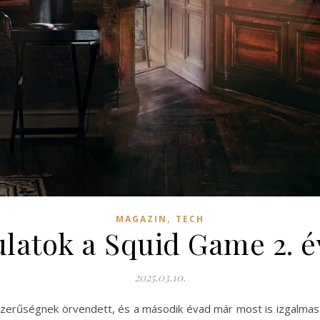
,
MAGAZIN
TECH
latok a Squid Game 2. é
2025.03.10.
zerűségnek örvendett, és a második évad már most is izgalmas v