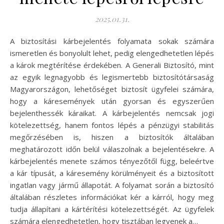
2025.01.31.
A biztosítási kárbejelentés folyamata sokak számára
ismeretlen és bonyolult lehet, pedig elengedhetetlen lépés
a károk megtérítése érdekében. A Generali Biztosító, mint
az egyik legnagyobb és legismertebb biztosítótársaság
Magyarországon, lehetőséget biztosít ügyfelei számára,
hogy a káresemények után gyorsan és egyszerűen
bejelenthessék káraikat. A kárbejelentés nemcsak jogi
kötelezettség, hanem fontos lépés a pénzügyi stabilitás
megőrzésében is, hiszen a biztosítók általában
meghatározott időn belül válaszolnak a bejelentésekre. A
kárbejelentés menete számos tényezőtől függ, beleértve
a kár típusát, a káresemény körülményeit és a biztosított
ingatlan vagy jármű állapotát. A folyamat során a biztosító
általában részletes információkat kér a kárról, hogy meg
tudja állapítani a kártérítési kötelezettségét. Az ügyfelek
számára elengedhetetlen, hogy tisztában legyenek a…