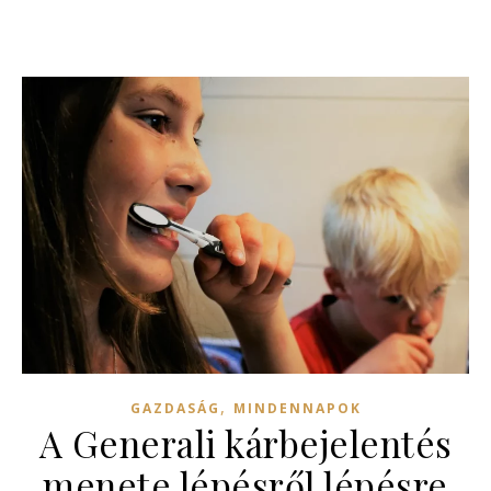
,
GAZDASÁG
MINDENNAPOK
A Generali kárbejelentés
menete lépésről lépésre