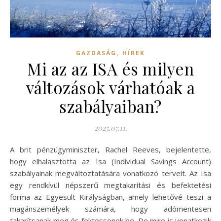
,
GAZDASÁG
HÍREK
Mi az az ISA és milyen
változások várhatóak a
szabályaiban?
2025.07.11.
A brit pénzügyminiszter, Rachel Reeves, bejelentette,
hogy elhalasztotta az Isa (Individual Savings Account)
szabályainak megváltoztatására vonatkozó terveit. Az Isa
egy rendkívül népszerű megtakarítási és befektetési
forma az Egyesült Királyságban, amely lehetővé teszi a
magánszemélyek számára, hogy adómentesen
takarítsanak meg és fektessenek be. De mire is vonatkozik