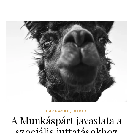
,
GAZDASÁG
HÍREK
A Munkáspárt javaslata a
szociális juttatásokhoz