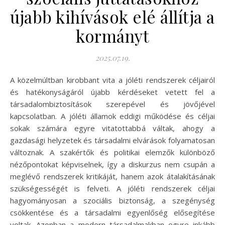
újabb kihívások elé állítja a
kormányt
2025.07.19.
A közelmúltban kirobbant vita a jóléti rendszerek céljairól
és hatékonyságáról újabb kérdéseket vetett fel a
társadalombiztosítások szerepével és jövőjével
kapcsolatban. A jóléti államok eddigi működése és céljai
sokak számára egyre vitatottabbá váltak, ahogy a
gazdasági helyzetek és társadalmi elvárások folyamatosan
változnak. A szakértők és politikai elemzők különböző
nézőpontokat képviselnek, így a diskurzus nem csupán a
meglévő rendszerek kritikáját, hanem azok átalakításának
szükségességét is felveti. A jóléti rendszerek céljai
hagyományosan a szociális biztonság, a szegénység
csökkentése és a társadalmi egyenlőség elősegítése
voltak. Azonban a modern társadalmakban egyre inkább