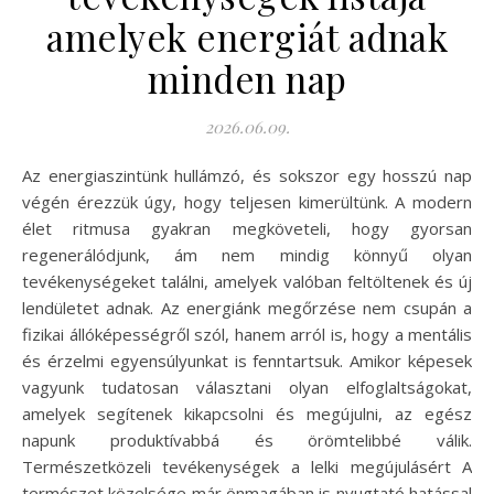
amelyek energiát adnak
minden nap
2026.06.09.
Az energiaszintünk hullámzó, és sokszor egy hosszú nap
végén érezzük úgy, hogy teljesen kimerültünk. A modern
élet ritmusa gyakran megköveteli, hogy gyorsan
regenerálódjunk, ám nem mindig könnyű olyan
tevékenységeket találni, amelyek valóban feltöltenek és új
lendületet adnak. Az energiánk megőrzése nem csupán a
fizikai állóképességről szól, hanem arról is, hogy a mentális
és érzelmi egyensúlyunkat is fenntartsuk. Amikor képesek
vagyunk tudatosan választani olyan elfoglaltságokat,
amelyek segítenek kikapcsolni és megújulni, az egész
napunk produktívabbá és örömtelibbé válik.
Természetközeli tevékenységek a lelki megújulásért A
természet közelsége már önmagában is nyugtató hatással