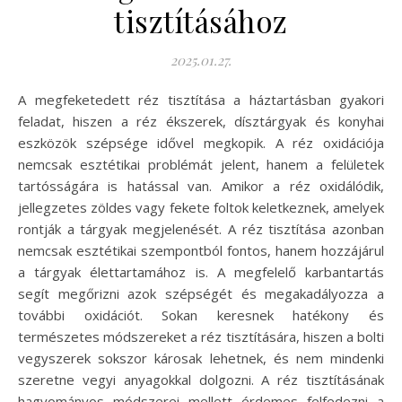
tisztításához
2025.01.27.
A megfeketedett réz tisztítása a háztartásban gyakori
feladat, hiszen a réz ékszerek, dísztárgyak és konyhai
eszközök szépsége idővel megkopik. A réz oxidációja
nemcsak esztétikai problémát jelent, hanem a felületek
tartósságára is hatással van. Amikor a réz oxidálódik,
jellegzetes zöldes vagy fekete foltok keletkeznek, amelyek
rontják a tárgyak megjelenését. A réz tisztítása azonban
nemcsak esztétikai szempontból fontos, hanem hozzájárul
a tárgyak élettartamához is. A megfelelő karbantartás
segít megőrizni azok szépségét és megakadályozza a
további oxidációt. Sokan keresnek hatékony és
természetes módszereket a réz tisztítására, hiszen a bolti
vegyszerek sokszor károsak lehetnek, és nem mindenki
szeretne vegyi anyagokkal dolgozni. A réz tisztításának
hagyományos módszerei mellett érdemes felfedezni a