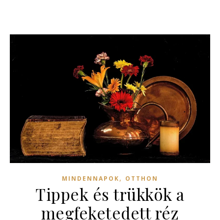
,
MINDENNAPOK
OTTHON
Tippek és trükkök a
megfeketedett réz