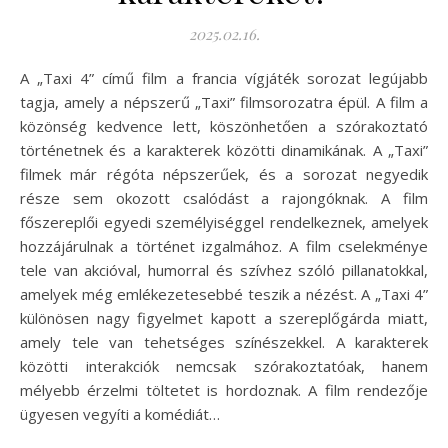
2025.02.16.
A „Taxi 4” című film a francia vígjáték sorozat legújabb
tagja, amely a népszerű „Taxi” filmsorozatra épül. A film a
közönség kedvence lett, köszönhetően a szórakoztató
történetnek és a karakterek közötti dinamikának. A „Taxi”
filmek már régóta népszerűek, és a sorozat negyedik
része sem okozott csalódást a rajongóknak. A film
főszereplői egyedi személyiséggel rendelkeznek, amelyek
hozzájárulnak a történet izgalmához. A film cselekménye
tele van akcióval, humorral és szívhez szóló pillanatokkal,
amelyek még emlékezetesebbé teszik a nézést. A „Taxi 4”
különösen nagy figyelmet kapott a szereplőgárda miatt,
amely tele van tehetséges színészekkel. A karakterek
közötti interakciók nemcsak szórakoztatóak, hanem
mélyebb érzelmi töltetet is hordoznak. A film rendezője
ügyesen vegyíti a komédiát…