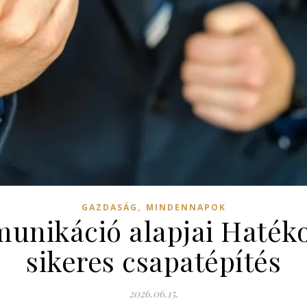
,
GAZDASÁG
MINDENNAPOK
unikáció alapjai Hatéko
sikeres csapatépítés
2026.06.15.