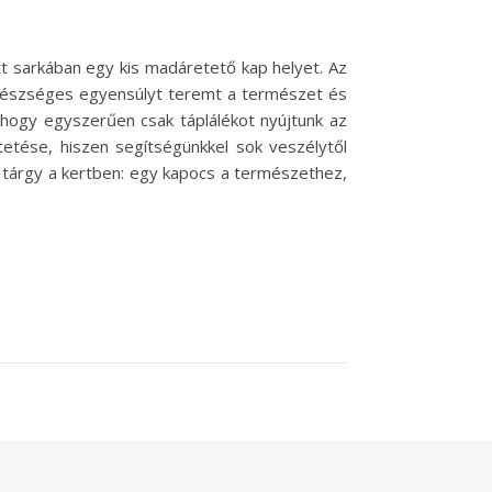
tt sarkában egy kis madáretető kap helyet. Az
gészséges egyensúlyt teremt a természet és
 hogy egyszerűen csak táplálékot nyújtunk az
etése, hiszen segítségünkkel sok veszélytől
 tárgy a kertben: egy kapocs a természethez,