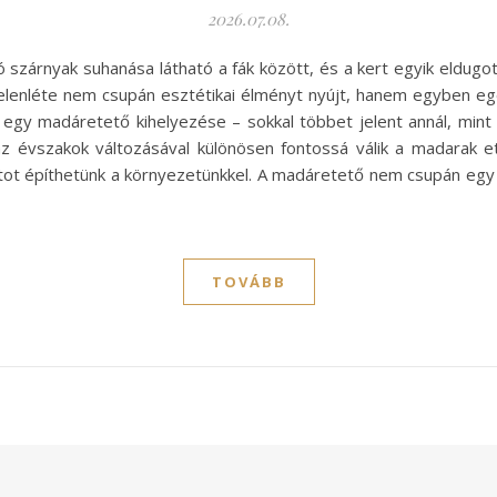
2026.07.08.
 szárnyak suhanása látható a fák között, és a kert egyik eldugo
elenléte nem csupán esztétikai élményt nyújt, hanem egyben e
 egy madáretető kihelyezése – sokkal többet jelent annál, mint
évszakok változásával különösen fontossá válik a madarak et
ot építhetünk a környezetünkkel. A madáretető nem csupán egy
TOVÁBB