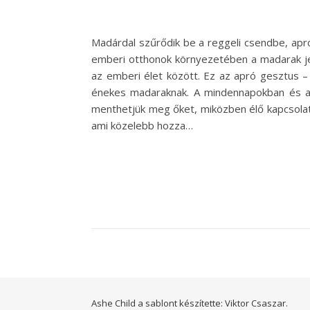
Madárdal szűrődik be a reggeli csendbe, apró
emberi otthonok környezetében a madarak j
az emberi élet között. Ez az apró gesztus –
énekes madaraknak. A mindennapokban és az 
menthetjük meg őket, miközben élő kapcsolat
ami közelebb hozza…
Ashe Child a sablont készítette:
Viktor Csaszar.