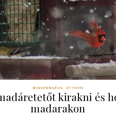
,
MINDENNAPOK
OTTHON
adáretetőt kirakni és h
madarakon