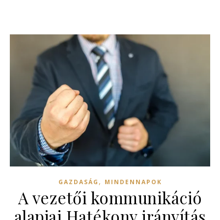
,
GAZDASÁG
MINDENNAPOK
A vezetői kommunikáció
alapjai Hatékony irányítás