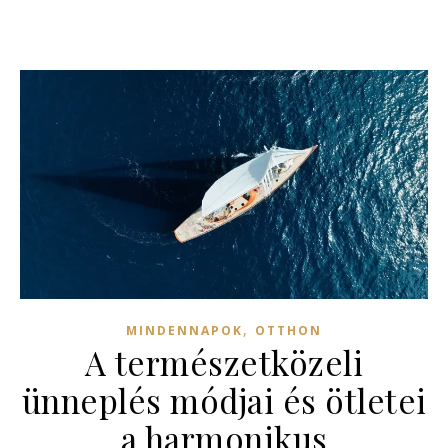
,
MINDENNAPOK
OTTHON
A természetközeli
ünneplés módjai és ötletei
a harmonikus