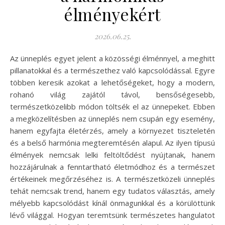
élményekért
2026.06.25.
Az ünneplés egyet jelent a közösségi élménnyel, a meghitt
pillanatokkal és a természethez való kapcsolódással. Egyre
többen keresik azokat a lehetőségeket, hogy a modern,
rohanó világ zajától távol, bensőségesebb,
természetközelibb módon töltsék el az ünnepeket. Ebben
a megközelítésben az ünneplés nem csupán egy esemény,
hanem egyfajta életérzés, amely a környezet tiszteletén
és a belső harmónia megteremtésén alapul. Az ilyen típusú
élmények nemcsak lelki feltöltődést nyújtanak, hanem
hozzájárulnak a fenntartható életmódhoz és a természet
értékeinek megőrzéséhez is. A természetközeli ünneplés
tehát nemcsak trend, hanem egy tudatos választás, amely
mélyebb kapcsolódást kínál önmagunkkal és a körülöttünk
lévő világgal. Hogyan teremtsünk természetes hangulatot