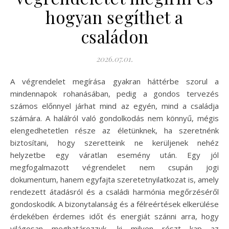
hogyan segíthet a
családon
2026.07.01.
A végrendelet megírása gyakran háttérbe szorul a
mindennapok rohanásában, pedig a gondos tervezés
számos előnnyel járhat mind az egyén, mind a családja
számára. A halálról való gondolkodás nem könnyű, mégis
elengedhetetlen része az életünknek, ha szeretnénk
biztosítani, hogy szeretteink ne kerüljenek nehéz
helyzetbe egy váratlan esemény után. Egy jól
megfogalmazott végrendelet nem csupán jogi
dokumentum, hanem egyfajta szeretetnyilatkozat is, amely
rendezett átadásról és a családi harmónia megőrzéséről
gondoskodik. A bizonytalanság és a félreértések elkerülése
érdekében érdemes időt és energiát szánni arra, hogy
világosan meghatározzuk, ki milyen részt kap az