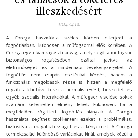
illeszkedésért
2024.04.19.
A Corega használata széles körben elterjedt a
fogpótlásban, különösen a műfogsorral élők körében. A
Corega egy olyan ragasztóanyag, amely segít a műfogsor
biztonságos rögzítésében, ezáltal javítva az
életminőséget és a mindennapi tevékenységeket. A
fogpótlás nem csupán esztétikai kérdés, hanem a
funkcionális megoldások része is, hiszen a megfelelő
rögzítés lehetővé teszi a normális evést, beszédet és
egyéb szociális interakciókat. A műfogsor viselése sokak
számára kellemetlen élmény lehet, különösen, ha a
megfelelően rögzített fogpótlás hiányzik. A Corega
használata segíthet csökkenteni ezeket a problémákat,
biztosítva a magabiztosságot és a kényelmet. A Corega
termékcsalád különböző variációkat kínál, amelyek közül a