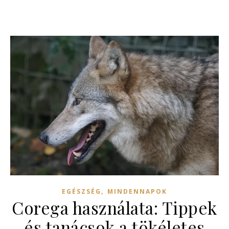
,
EGÉSZSÉG
MINDENNAPOK
Corega használata: Tippek
és tanácsok a tökéletes