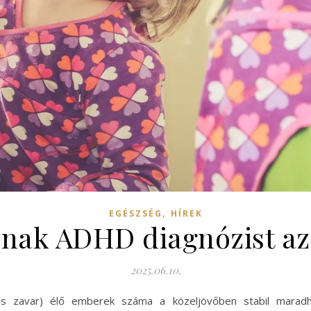
,
EGÉSZSÉG
HÍREK
nak ADHD diagnózist az 
2025.06.10.
tás zavar) élő emberek száma a közeljövőben stabil maradh