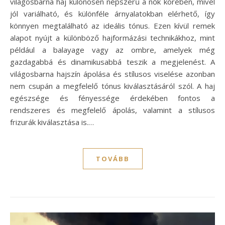
világosbarna haj különösen népszerű a nők körében, mivel
jól variálható, és különféle árnyalatokban elérhető, így
könnyen megtalálható az ideális tónus. Ezen kívül remek
alapot nyújt a különböző hajformázási technikákhoz, mint
például a balayage vagy az ombre, amelyek még
gazdagabbá és dinamikusabbá teszik a megjelenést. A
világosbarna hajszín ápolása és stílusos viselése azonban
nem csupán a megfelelő tónus kiválasztásáról szól. A haj
egészsége és fényessége érdekében fontos a
rendszeres és megfelelő ápolás, valamint a stílusos
frizurák kiválasztása is.…
TOVÁBB