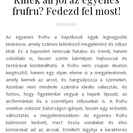
frufru? Fedezd fel most!
2025.03.12.
Az egyenes frufru a hajstílusok egyik legnagyobb
kedvence, amely számos különböző megjelenést és stílust
kínál. Ez a hajviselet nemcsak fiatalos és trendi, hanem
sokoldalú is, hiszen szinte bármilyen hajhosszal és
textúrával kombinálható. A frufru nem csupán divatos
kiegészítő, hanem egy olyan eleme is a megjelenésnek,
amely kiemeli az arcot, és hangsúlyozza a szemeket.
Azonban nem mindenki számára ideális választás, és
fontos, hogy figyelembe vegyük a hajunk típusát, az
arcformánkat és a személyes stílusunkat is. A frufru
viselése sokszor bátorságot igényel, hiszen egy erősebb
változtatás a megjelenésünkben. Az egyenes frufru
különösen kedvelt, mert tiszta vonalakat és éles
kontúrokat ad az arcnak. Emellett lágyítja a karakteres