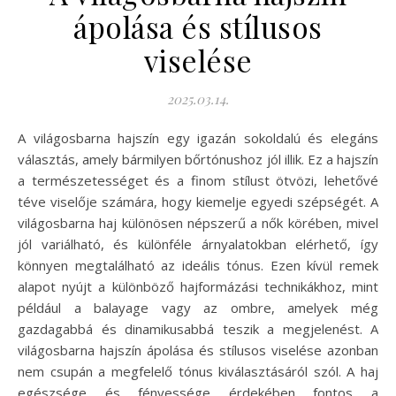
ápolása és stílusos
viselése
2025.03.14.
A világosbarna hajszín egy igazán sokoldalú és elegáns
választás, amely bármilyen bőrtónushoz jól illik. Ez a hajszín
a természetességet és a finom stílust ötvözi, lehetővé
téve viselője számára, hogy kiemelje egyedi szépségét. A
világosbarna haj különösen népszerű a nők körében, mivel
jól variálható, és különféle árnyalatokban elérhető, így
könnyen megtalálható az ideális tónus. Ezen kívül remek
alapot nyújt a különböző hajformázási technikákhoz, mint
például a balayage vagy az ombre, amelyek még
gazdagabbá és dinamikusabbá teszik a megjelenést. A
világosbarna hajszín ápolása és stílusos viselése azonban
nem csupán a megfelelő tónus kiválasztásáról szól. A haj
egészsége és fényessége érdekében fontos a