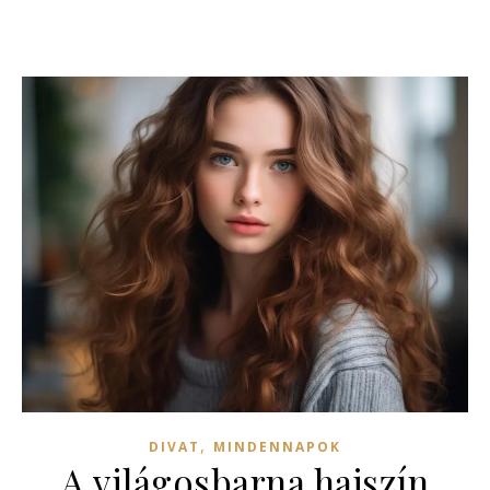
,
DIVAT
MINDENNAPOK
A világosbarna hajszín