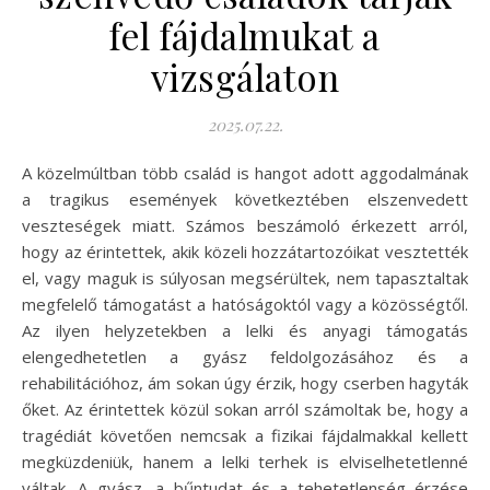
fel fájdalmukat a
vizsgálaton
2025.07.22.
A közelmúltban több család is hangot adott aggodalmának
a tragikus események következtében elszenvedett
veszteségek miatt. Számos beszámoló érkezett arról,
hogy az érintettek, akik közeli hozzátartozóikat vesztették
el, vagy maguk is súlyosan megsérültek, nem tapasztaltak
megfelelő támogatást a hatóságoktól vagy a közösségtől.
Az ilyen helyzetekben a lelki és anyagi támogatás
elengedhetetlen a gyász feldolgozásához és a
rehabilitációhoz, ám sokan úgy érzik, hogy cserben hagyták
őket. Az érintettek közül sokan arról számoltak be, hogy a
tragédiát követően nemcsak a fizikai fájdalmakkal kellett
megküzdeniük, hanem a lelki terhek is elviselhetetlenné
váltak. A gyász, a bűntudat és a tehetetlenség érzése