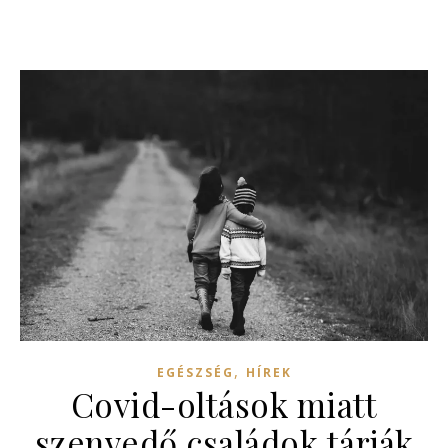
,
EGÉSZSÉG
HÍREK
Covid-oltások miatt
szenvedő családok tárják