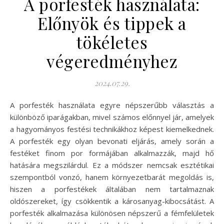
A porfesték használata:
Előnyök és tippek a
tökéletes
végeredményhez
2024.07.29.
A porfesték használata egyre népszerűbb választás a
különböző iparágakban, mivel számos előnnyel jár, amelyek
a hagyományos festési technikákhoz képest kiemelkednek.
A porfesték egy olyan bevonati eljárás, amely során a
festéket finom por formájában alkalmazzák, majd hő
hatására megszilárdul. Ez a módszer nemcsak esztétikai
szempontból vonzó, hanem környezetbarát megoldás is,
hiszen a porfestékek általában nem tartalmaznak
oldószereket, így csökkentik a károsanyag-kibocsátást. A
porfesték alkalmazása különösen népszerű a fémfelületek