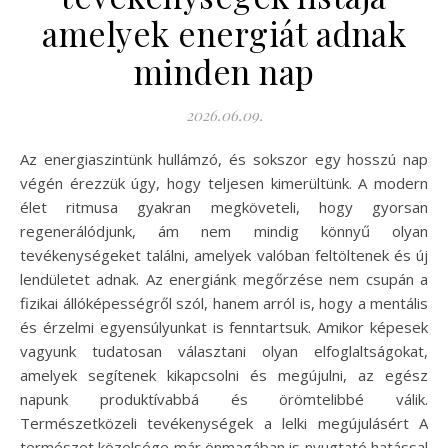
amelyek energiát adnak
minden nap
2026.06.09.
Az energiaszintünk hullámzó, és sokszor egy hosszú nap
végén érezzük úgy, hogy teljesen kimerültünk. A modern
élet ritmusa gyakran megköveteli, hogy gyorsan
regenerálódjunk, ám nem mindig könnyű olyan
tevékenységeket találni, amelyek valóban feltöltenek és új
lendületet adnak. Az energiánk megőrzése nem csupán a
fizikai állóképességről szól, hanem arról is, hogy a mentális
és érzelmi egyensúlyunkat is fenntartsuk. Amikor képesek
vagyunk tudatosan választani olyan elfoglaltságokat,
amelyek segítenek kikapcsolni és megújulni, az egész
napunk produktívabbá és örömtelibbé válik.
Természetközeli tevékenységek a lelki megújulásért A
természet közelsége már önmagában is nyugtató hatással