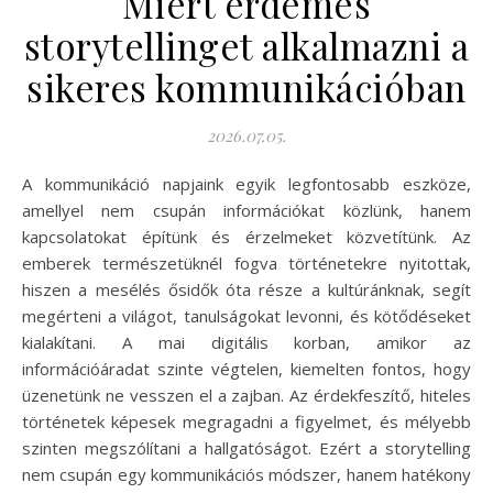
Miért érdemes
storytellinget alkalmazni a
sikeres kommunikációban
2026.07.05.
A kommunikáció napjaink egyik legfontosabb eszköze,
amellyel nem csupán információkat közlünk, hanem
kapcsolatokat építünk és érzelmeket közvetítünk. Az
emberek természetüknél fogva történetekre nyitottak,
hiszen a mesélés ősidők óta része a kultúránknak, segít
megérteni a világot, tanulságokat levonni, és kötődéseket
kialakítani. A mai digitális korban, amikor az
információáradat szinte végtelen, kiemelten fontos, hogy
üzenetünk ne vesszen el a zajban. Az érdekfeszítő, hiteles
történetek képesek megragadni a figyelmet, és mélyebb
szinten megszólítani a hallgatóságot. Ezért a storytelling
nem csupán egy kommunikációs módszer, hanem hatékony