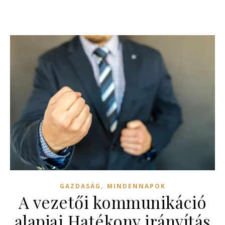
,
GAZDASÁG
MINDENNAPOK
A vezetői kommunikáció
alapjai Hatékony irányítás