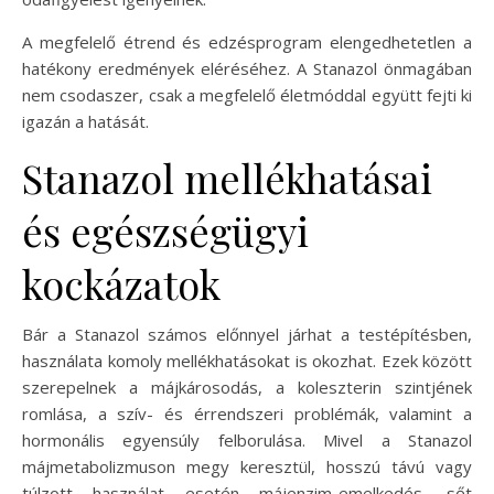
A megfelelő étrend és edzésprogram elengedhetetlen a
hatékony eredmények eléréséhez. A Stanazol önmagában
nem csodaszer, csak a megfelelő életmóddal együtt fejti ki
igazán a hatását.
Stanazol mellékhatásai
és egészségügyi
kockázatok
Bár a Stanazol számos előnnyel járhat a testépítésben,
használata komoly mellékhatásokat is okozhat. Ezek között
szerepelnek a májkárosodás, a koleszterin szintjének
romlása, a szív- és érrendszeri problémák, valamint a
hormonális egyensúly felborulása. Mivel a Stanazol
májmetabolizmuson megy keresztül, hosszú távú vagy
túlzott használat esetén májenzim-emelkedés, sőt