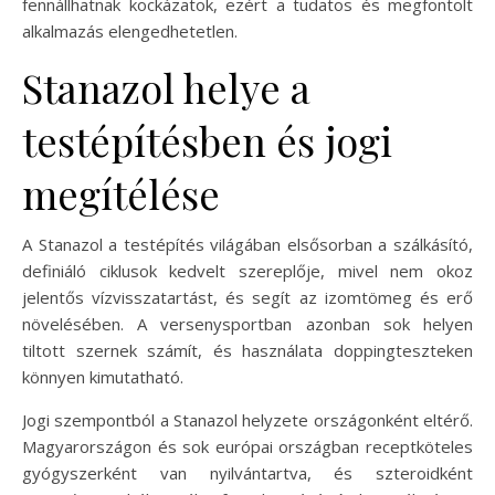
fennállhatnak kockázatok, ezért a tudatos és megfontolt
alkalmazás elengedhetetlen.
Stanazol helye a
testépítésben és jogi
megítélése
A Stanazol a testépítés világában elsősorban a szálkásító,
definiáló ciklusok kedvelt szereplője, mivel nem okoz
jelentős vízvisszatartást, és segít az izomtömeg és erő
növelésében. A versenysportban azonban sok helyen
tiltott szernek számít, és használata doppingteszteken
könnyen kimutatható.
Jogi szempontból a Stanazol helyzete országonként eltérő.
Magyarországon és sok európai országban receptköteles
gyógyszerként van nyilvántartva, és szteroidként