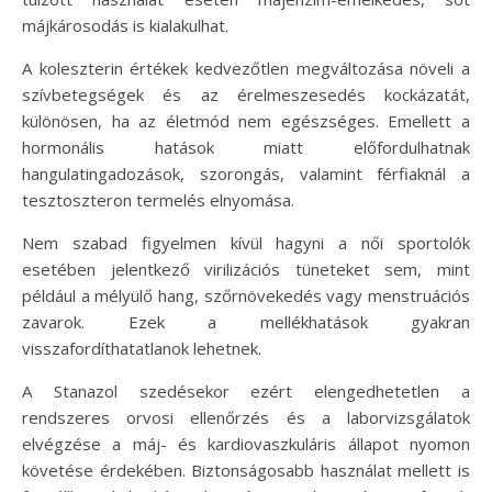
májkárosodás is kialakulhat.
A koleszterin értékek kedvezőtlen megváltozása növeli a
szívbetegségek és az érelmeszesedés kockázatát,
különösen, ha az életmód nem egészséges. Emellett a
hormonális hatások miatt előfordulhatnak
hangulatingadozások, szorongás, valamint férfiaknál a
tesztoszteron termelés elnyomása.
Nem szabad figyelmen kívül hagyni a női sportolók
esetében jelentkező virilizációs tüneteket sem, mint
például a mélyülő hang, szőrnövekedés vagy menstruációs
zavarok. Ezek a mellékhatások gyakran
visszafordíthatatlanok lehetnek.
A Stanazol szedésekor ezért elengedhetetlen a
rendszeres orvosi ellenőrzés és a laborvizsgálatok
elvégzése a máj- és kardiovaszkuláris állapot nyomon
követése érdekében. Biztonságosabb használat mellett is