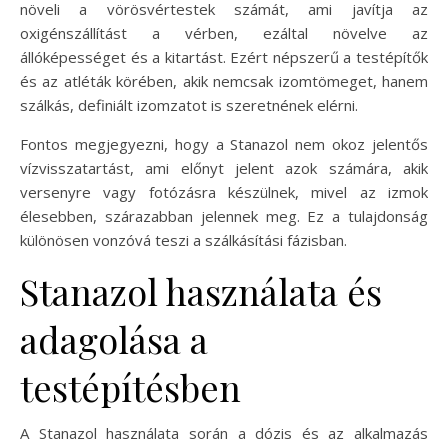
növeli a vörösvértestek számát, ami javítja az
oxigénszállítást a vérben, ezáltal növelve az
állóképességet és a kitartást. Ezért népszerű a testépítők
és az atléták körében, akik nemcsak izomtömeget, hanem
szálkás, definiált izomzatot is szeretnének elérni.
Fontos megjegyezni, hogy a Stanazol nem okoz jelentős
vízvisszatartást, ami előnyt jelent azok számára, akik
versenyre vagy fotózásra készülnek, mivel az izmok
élesebben, szárazabban jelennek meg. Ez a tulajdonság
különösen vonzóvá teszi a szálkásítási fázisban.
Stanazol használata és
adagolása a
testépítésben
A Stanazol használata során a dózis és az alkalmazás