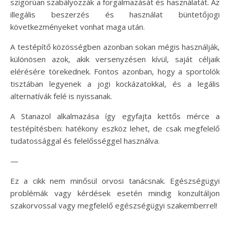
szigorúan szabályozzák a forgalmazását és használatát. Az
illegális beszerzés és használat büntetőjogi
következményeket vonhat maga után.
A testépítő közösségben azonban sokan mégis használják,
különösen azok, akik versenyzésen kívül, saját céljaik
elérésére törekednek. Fontos azonban, hogy a sportolók
tisztában legyenek a jogi kockázatokkal, és a legális
alternatívák felé is nyissanak.
A Stanazol alkalmazása így egyfajta kettős mérce a
testépítésben: hatékony eszköz lehet, de csak megfelelő
tudatossággal és felelősséggel használva.
—
Ez a cikk nem minősül orvosi tanácsnak. Egészségügyi
problémák vagy kérdések esetén mindig konzultáljon
szakorvossal vagy megfelelő egészségügyi szakemberrel!