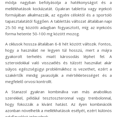
módja nagyban befolyásolja a hatékonyságot és a
mellékhatások kockázatát. Gyakran tabletta vagy injekció
formájában alkalmazzák, az egyéni céloktól és a sportoló
tapasztalatától függően. A tablettás változat általában napi
25-50 mg közötti adagban fogyasztott, míg az injekciós
forma hetente 50-100 mg között mozog.
A ciklusok hossza általában 6-8 hét között változik. Fontos,
hogy a használat ne legyen túl hosszú, mert a májra
gyakorolt terhelés miatt károsodás léphet fel. A
szteroidokkal való visszaélés és túlzott használat akár
súlyos egészségügyi problémákhoz is vezethet, ezért a
szakértők mindig javasolják a mértékletességet és a
megfelelő orvosi kontrollt.
A Stanazol gyakran kombinálva van más anabolikus
szerekkel, például tesztoszteronnal vagy trenbolonnal,
hogy fokozzák a kívánt hatást. Az ilyen kombinációk
azonban növelhetik a mellékhatások esélyét, ezért különös
odafigyelést igényelnek.