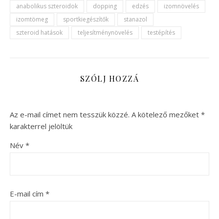
anabolikus szteroidok
dopping
edzés
izomnövelés
izomtömeg
sportkiegészítők
stanazol
szteroid hatások
teljesítménynövelés
testépítés
SZÓLJ HOZZÁ
Az e-mail címet nem tesszük közzé.
A kötelező mezőket
*
karakterrel jelöltük
Név
*
E-mail cím
*