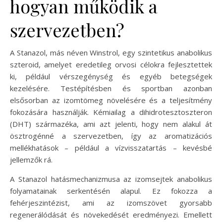
hogyan működik a
szervezetben?
A Stanazol, más néven Winstrol, egy szintetikus anabolikus
szteroid, amelyet eredetileg orvosi célokra fejlesztettek
ki, például vérszegénység és egyéb betegségek
kezelésére. Testépítésben és sportban azonban
elsősorban az izomtömeg növelésére és a teljesítmény
fokozására használják. Kémiailag a dihidrotesztoszteron
(DHT) származéka, ami azt jelenti, hogy nem alakul át
ösztrogénné a szervezetben, így az aromatizációs
mellékhatások – például a vízvisszatartás – kevésbé
jellemzők rá.
A Stanazol hatásmechanizmusa az izomsejtek anabolikus
folyamatainak serkentésén alapul. Ez fokozza a
fehérjeszintézist, ami az izomszövet gyorsabb
regenerálódását és növekedését eredményezi. Emellett