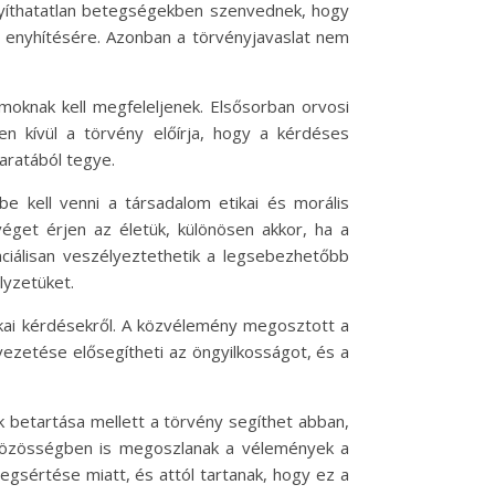
ógyíthatatlan betegségekben szenvednek, hogy
k enyhítésére. Azonban a törvényjavaslat nem
iumoknak kell megfeleljenek. Elsősorban orvosi
n kívül a törvény előírja, hogy a kérdéses
aratából tegye.
e kell venni a társadalom etikai és morális
éget érjen az életük, különösen akkor, ha a
nciálisan veszélyeztethetik a legsebezhetőbb
lyzetüket.
tikai kérdésekről. A közvélemény megosztott a
vezetése elősegítheti az öngyilkosságot, és a
ek betartása mellett a törvény segíthet abban,
 közösségben is megoszlanak a vélemények a
gsértése miatt, és attól tartanak, hogy ez a