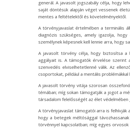
generál. A javasolt jogszabály célja, hogy 
saját döntésük alapján véget vessenek életü
mentes a feltételektől és követelményektől.
A törvényjavaslat értelmében a terminális áll
diagnózis szükséges, amely igazolja, hogy
személynek képesnek kell lennie arra, hogy sa
A javasolt törvény célja, hogy biztosítsa 
aggályait is. A támogatók érvelése szerint
szenvedés elviselhetetlenné válik. Az ellen
csoportokat, például a mentális problémákkal
A javasolt törvény vitája szorosan összefonó
témában; míg sokan támogatják a jogot a mélt
társadalom felelősségét az élet védelmében g
A törvényjavaslat támogatói arra is felhívják
hogy a betegek méltósággal távozhassanak 
törvénnyel kapcsolatban; míg egyes orvosok 