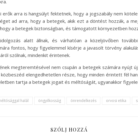
kra.
kai erők arra is hangsúlyt fektetnek, hogy a jogszabály nem köte
get ad arra, hogy a betegek, akik ezt a döntést hozzák, a meg
ni, hogy a betegek biztonságban, és támogatott környezetben hoz
kidolgozás alatt állnak, és várhatóan a közeljövőben továb
ra fontos, hogy figyelemmel kísérje a javasolt törvény alakulás
áról szólnak, mindenkit érintenek.
etének megteremtésével nem csupán a betegek számára nyújt új
A közbeszéd elengedhetetlen része, hogy minden érintett fél han
etben tartja a betegek jogait és méltóságát, ugyanakkor figyele
éltósággal halál
öngyilkosság
önrendelkezés
orvosi etika
s
SZÓLJ HOZZÁ