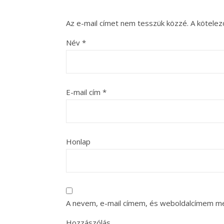
Az e-mail címet nem tesszük közzé.
A kötele
Név
*
E-mail cím
*
Honlap
A nevem, e-mail címem, és weboldalcímem m
Hozzászólás