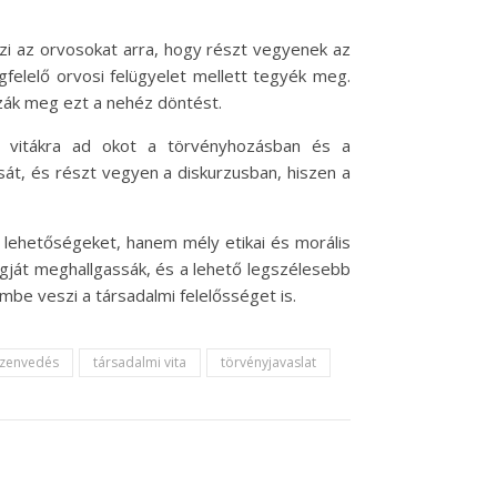
lezi az orvosokat arra, hogy részt vegyenek az
felelő orvosi felügyelet mellett tegyék meg.
zák meg ezt a nehéz döntést.
bi vitákra ad okot a törvényhozásban és a
át, és részt vegyen a diskurzusban, hiszen a
 lehetőségeket, hanem mély etikai és morális
gját meghallgassák, és a lehető legszélesebb
mbe veszi a társadalmi felelősséget is.
zenvedés
társadalmi vita
törvényjavaslat