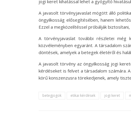
jogi keret kihatással lehet a gyógyító hivatásu
A javasolt törvényjavaslat mögött álló politi
öngyilkosság elősegítésében, hanem lehetősé
Ezzel a megközelítéssel próbálják biztosíta
A törvényjavaslat további részletei még 
közvéleményben egyaránt. A társadalom számá
döntések, amelyek a betegek életéről és halál
A javasolt törvény az öngyilkosság jogi ker
kérdéseket is felvet a társadalom számára. 
körű konszenzusra törekedjenek, amely tisztel
betegjogok
etikai kérdések
jogi keret
m