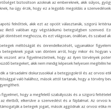
lehetőséget biztosítson azoknak az embereknek, akik súlyos, gy
knek, ha úgy érzik, hogy ez a legjobb megoldás a szenvedései
apotú felnőttek, akik ezt az opciót választanák, szigorú kritér
 az illető valóban egy végstádiumú betegségben szenved. Eze
ját döntéseit meghozza, és ezt világosan, önállóan, és szabad ak
a betegek méltóságát és önrendelkezését, ugyanakkor figyelemb
 a betegeknek joguk van dönteni arról, hogy mikor és hogyan v
zők viszont arra figyelmeztetnek, hogy az ilyen törvények pote
 küzdő betegeket, akik nem mindig képesek helyesen megítélni he
dik a társadalmi diskurzusokkal a betegjogokról és az orvosi e
ósággal való halálhoz, mások attól tartanak, hogy a törvény be
yengítheti.
 a figyelmet, hogy a megfelelő szabályozás és a szigorú feltétel
az életből, elkerülve a szenvedést és a fájdalmat. Az orvosi
támogatják a betegek jogait, mások aggódnak az orvosi etika me