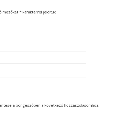
ző mezőket
*
karakterrel jelöltük
entése a böngészőben a következő hozzászólásomhoz.