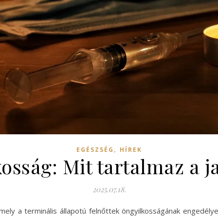
,
EGÉSZSÉG
HÍREK
kosság: Mit tartalmaz a j
2025.07.18.
mely a terminális állapotú felnőttek öngyilkosságának engedély