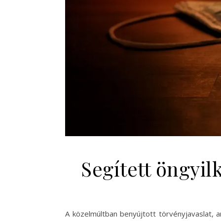
Segített öngyil
A közelmúltban benyújtott törvényjavaslat, a