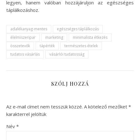
legyen, hanem valóban hozzájáruljon az egészséges
táplálkozáshoz.
adalékanyag-mentes
egészséges táplálkozás
élelmiszeripar
marketing
minimalista étkezés
összetevők
tápérték
természetes ételek
tudatos vásárlás
vásárlói tudatosság
SZÓLJ HOZZÁ
Az e-mail címet nem tesszük közzé.
A kötelező mezőket
*
karakterrel jelöltük
Név
*