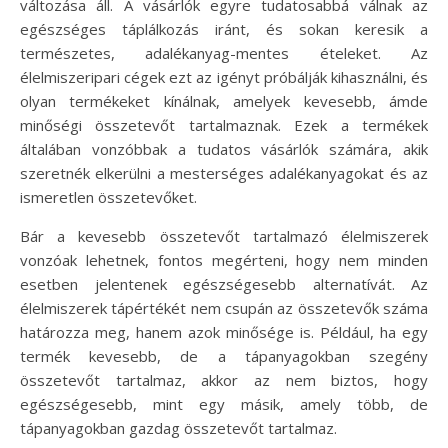
változása áll. A vásárlók egyre tudatosabbá válnak az
egészséges táplálkozás iránt, és sokan keresik a
természetes, adalékanyag-mentes ételeket. Az
élelmiszeripari cégek ezt az igényt próbálják kihasználni, és
olyan termékeket kínálnak, amelyek kevesebb, ámde
minőségi összetevőt tartalmaznak. Ezek a termékek
általában vonzóbbak a tudatos vásárlók számára, akik
szeretnék elkerülni a mesterséges adalékanyagokat és az
ismeretlen összetevőket.
Bár a kevesebb összetevőt tartalmazó élelmiszerek
vonzóak lehetnek, fontos megérteni, hogy nem minden
esetben jelentenek egészségesebb alternatívát. Az
élelmiszerek tápértékét nem csupán az összetevők száma
határozza meg, hanem azok minősége is. Például, ha egy
termék kevesebb, de a tápanyagokban szegény
összetevőt tartalmaz, akkor az nem biztos, hogy
egészségesebb, mint egy másik, amely több, de
tápanyagokban gazdag összetevőt tartalmaz.