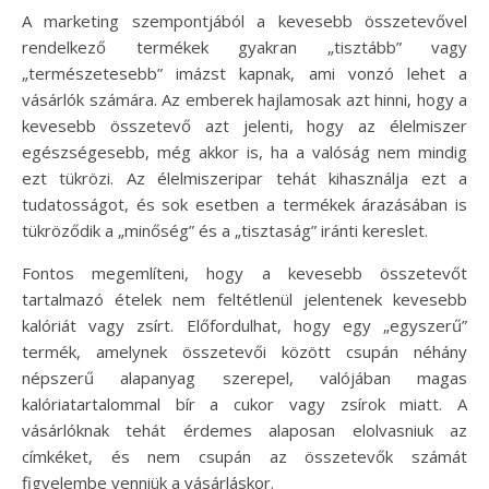
A marketing szempontjából a kevesebb összetevővel
rendelkező termékek gyakran „tisztább” vagy
„természetesebb” imázst kapnak, ami vonzó lehet a
vásárlók számára. Az emberek hajlamosak azt hinni, hogy a
kevesebb összetevő azt jelenti, hogy az élelmiszer
egészségesebb, még akkor is, ha a valóság nem mindig
ezt tükrözi. Az élelmiszeripar tehát kihasználja ezt a
tudatosságot, és sok esetben a termékek árazásában is
tükröződik a „minőség” és a „tisztaság” iránti kereslet.
Fontos megemlíteni, hogy a kevesebb összetevőt
tartalmazó ételek nem feltétlenül jelentenek kevesebb
kalóriát vagy zsírt. Előfordulhat, hogy egy „egyszerű”
termék, amelynek összetevői között csupán néhány
népszerű alapanyag szerepel, valójában magas
kalóriatartalommal bír a cukor vagy zsírok miatt. A
vásárlóknak tehát érdemes alaposan elolvasniuk az
címkéket, és nem csupán az összetevők számát
figyelembe venniük a vásárláskor.