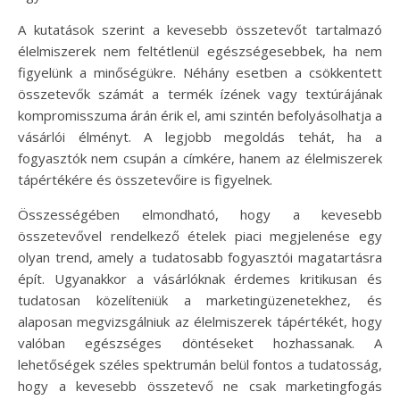
A kutatások szerint a kevesebb összetevőt tartalmazó
élelmiszerek nem feltétlenül egészségesebbek, ha nem
figyelünk a minőségükre. Néhány esetben a csökkentett
összetevők számát a termék ízének vagy textúrájának
kompromisszuma árán érik el, ami szintén befolyásolhatja a
vásárlói élményt. A legjobb megoldás tehát, ha a
fogyasztók nem csupán a címkére, hanem az élelmiszerek
tápértékére és összetevőire is figyelnek.
Összességében elmondható, hogy a kevesebb
összetevővel rendelkező ételek piaci megjelenése egy
olyan trend, amely a tudatosabb fogyasztói magatartásra
épít. Ugyanakkor a vásárlóknak érdemes kritikusan és
tudatosan közelíteniük a marketingüzenetekhez, és
alaposan megvizsgálniuk az élelmiszerek tápértékét, hogy
valóban egészséges döntéseket hozhassanak. A
lehetőségek széles spektrumán belül fontos a tudatosság,
hogy a kevesebb összetevő ne csak marketingfogás