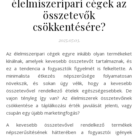
élelmiszeripari cégek az
összetevők
csökkentésére?
2025.07.03.
Az élelmiszeripari cégek egyre inkább olyan termékeket
kínálnak, amelyek kevesebb összetevőt tartalmaznak, és
ez a tendencia a fogyasztók figyelmét is felkeltette. A
minimalista étkezés népszerűsége folyamatosan
növekszik, és sokan úgy vélik, hogy a kevesebb
összetevővel rendelkező ételek egészségesebbek. De
vajon tényleg így van? Az élelmiszerek összetevőinek
csökkentése a táplálkozási érték javulását jelenti, vagy
csupán egy újabb marketingfogás?
A kevesebb összetevővel rendelkező termékek
népszerűsítésének hátterében a fogyasztói igények