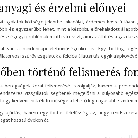
anyagi és érzelmi előnyei
 vizsgálatok költsége jelenthet akadályt, érdemes hosszú távon 
óbb és egyszerűbb lehet, mint a későbbi, előrehaladott állapo
gészségügyi problémák miatti stresszt, ami az állat és a gazda s
l van a mindennapi életminőségünkre is. Egy boldog, egés
latorvosi szűrővizsgálatok a felelős állattartás egyik alapkövévé 
dőben történő felismerés fo
 a betegségek korai felismerését szolgálják, hanem a prevenci
endszeres vizsgálatok segítenek megelőzni a súlyosabb egészs
z, hogy kedvenceink életminősége a lehető legmagasabb szinten m
gy ajánlás, hanem egy fontos felelősség az, hogy rendszerese
ágát hosszú éveken át.