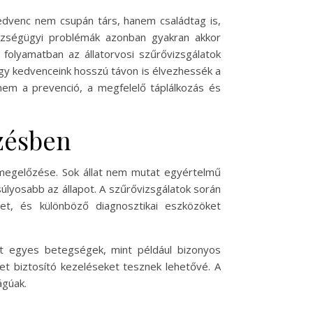
kedvenc nem csupán társ, hanem családtag is,
szségügyi problémák azonban gyakran akkor
folyamatban az állatorvosi szűrővizsgálatok
hogy kedvenceink hosszú távon is élvezhessék a
nem a prevenció, a megfelelő táplálkozás és
őzésben
 megelőzése. Sok állat nem mutat egyértelmű
úlyosabb az állapot. A szűrővizsgálatok során
het, és különböző diagnosztikai eszközöket
tt egyes betegségek, mint például bizonyos
et biztosító kezeléseket tesznek lehetővé. A
ágúak.