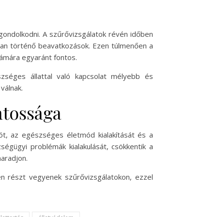
gondolkodni. A szűrővizsgálatok révén időben
tban történő beavatkozások. Ezen túlmenően a
zámára egyaránt fontos.
zséges állattal való kapcsolat mélyebb és
válnak.
ntossága
ót, az egészséges életmód kialakítását és a
égügyi problémák kialakulását, csökkentik a
aradjon.
n részt vegyenek szűrővizsgálatokon, ezzel