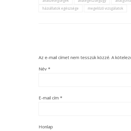
állatbetegségek
állategészségügy
állatgon
háziállatok egészsége
megelőző vizsgálatok
Az e-mail címet nem tesszük közzé.
A kötele
Név
*
E-mail cím
*
Honlap