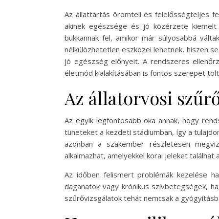
Az állattartás örömteli és felelősségteljes
akinek egészsége és jó közérzete kiemelt
bukkannak fel, amikor már súlyosabbá válta
nélkülözhetetlen eszközei lehetnek, hiszen se
jó egészség előnyeit. A rendszeres ellenőr
életmód kialakításában is fontos szerepet tölt
Az állatorvosi szű
Az egyik legfontosabb oka annak, hogy rend
tüneteket a kezdeti stádiumban, így a tulajd
azonban a szakember részletesen megvizsgá
alkalmazhat, amelyekkel korai jeleket találhat
Az időben felismert problémák kezelése ha
daganatok vagy krónikus szívbetegségek, ha 
szűrővizsgálatok tehát nemcsak a gyógyításb