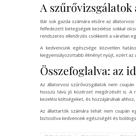
A szűrővizsgálatok 
Bár sok gazda számára elsőre az állatorvosi
felfedezett betegségek kezelése sokkal olcs
rendszeres ellenőrzés csökkenti a váratlan e
A kedvencünk egészsége közvetlen hatássa
kiegyensúlyozottabb élményt nyújt, ezért az ál
Összefoglalva: az i
Az állatorvosi szűrővizsgálatok nem csupán
hosszú távú jó közérzet megőrzését is. A r
kezelési költségeket, és hozzájárulnak ahho
Az állattartók számára tehát nem csupán e
biztosítva kedvenceik egészségét és boldogs