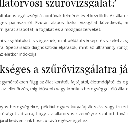
llatorvosi szűrővizsgálat?
általános egészségi állapotának felmérésével kezdődik. Az állato
ges panaszairól. Ezután alapos fizikai vizsgálat következik
-orr-garat állapotát, a fogakat és a mozgásszerveket.
umi vizsgálatokat is végeznek, mint például vérkép- és vizeletviz
. Speciálisabb diagnosztikai eljárások, mint az ultrahang, rönt
z életkor indokolja.
séges a szűrővizsgálatra já
gymértékben függ az állat korától, fajtájától, életmódjától és eg
z ellenőrzés, míg idősebb vagy krónikus betegséggel élő állato
nyos betegségekre, például egyes kutyafajták szív- vagy ízület
hetőséget ad arra, hogy az állatorvos személyre szabott tan
járul kedvencünk hosszú távú egészségéhez.