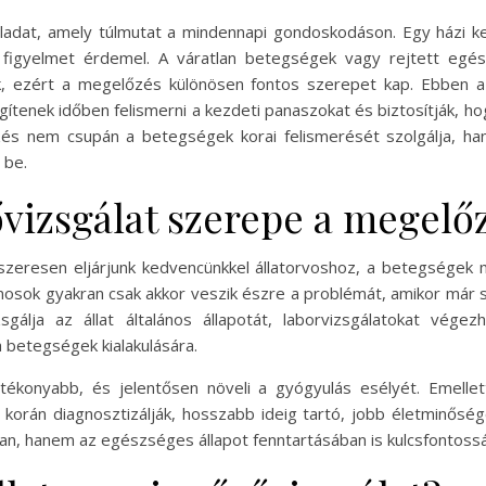
 feladat, amely túlmutat a mindennapi gondoskodáson. Egy házi 
 figyelmet érdemel. A váratlan betegségek vagy rejtett egé
k, ezért a megelőzés különösen fontos szerepet kap. Ebben a 
gítenek időben felismerni a kezdeti panaszokat és biztosítják, 
zés nem csupán a betegségek korai felismerését szolgálja, ha
 be.
rővizsgálat szerepe a megel
szeresen eljárjunk kedvencünkkel állatorvoshoz, a betegségek
onosok gyakran csak akkor veszik észre a problémát, amikor már s
lja az állat általános állapotát, laborvizsgálatokat végez
 a betegségek kialakulására.
tékonyabb, és jelentősen növeli a gyógyulás esélyét. Emelle
korán diagnosztizálják, hosszabb ideig tartó, jobb életminőség
an, hanem az egészséges állapot fenntartásában is kulcsfontoss