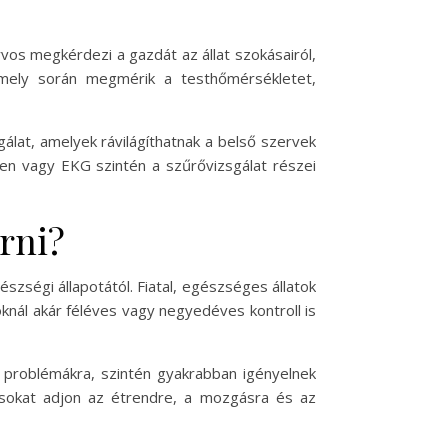
rvos megkérdezi a gazdát az állat szokásairól,
, amely során megmérik a testhőmérsékletet,
sgálat, amelyek rávilágíthatnak a belső szervek
gen vagy EKG szintén a szűrővizsgálat részei
rni?
észségi állapotától. Fiatal, egészséges állatok
knál akár féléves vagy negyedéves kontroll is
i problémákra, szintén gyakrabban igényelnek
ácsokat adjon az étrendre, a mozgásra és az