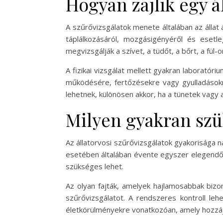
Hogyan zajlik egy á
A szűrővizsgálatok menete általában az állat 
táplálkozásáról, mozgásigényéről és esetle
megvizsgálják a szívet, a tüdőt, a bőrt, a fül
A fizikai vizsgálat mellett gyakran laboratóri
működésére, fertőzésekre vagy gyulladásokra
lehetnek, különösen akkor, ha a tünetek vagy a
Milyen gyakran szük
Az állatorvosi szűrővizsgálatok gyakorisága na
esetében általában évente egyszer elegendő a
szükséges lehet.
Az olyan fajták, amelyek hajlamosabbak bizo
szűrővizsgálatot. A rendszeres kontroll le
életkörülményekre vonatkozóan, amely hozzá