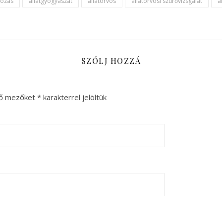
dozás
állatgyógyászat
állatorvos
állatorvosi szűrővizsgálat
á
SZÓLJ HOZZÁ
ző mezőket
*
karakterrel jelöltük