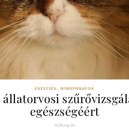
,
EGÉSZSÉG
MINDENNAPOK
 állatorvosi szűrővizsgál
egészségéért
2026.04.20.