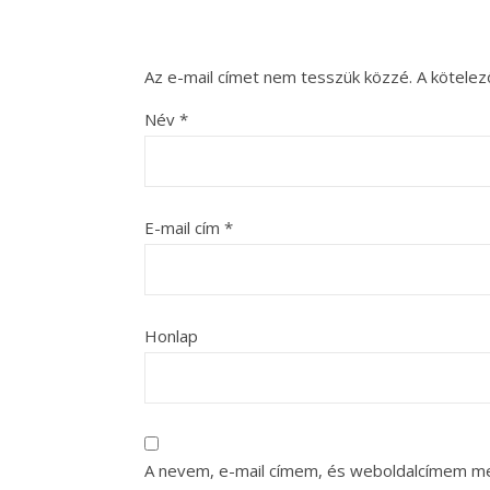
Az e-mail címet nem tesszük közzé.
A kötele
Név
*
E-mail cím
*
Honlap
A nevem, e-mail címem, és weboldalcímem m