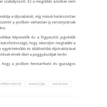
rúan szabályozott. Ez a megoldás azonban nem
gondolja a díjszabását, míg mások határozottan
k szerint a jövőben várhatóan új versenytársak
kra.
olitikai képviselők és a fogyasztói jogvédők
kulcsfontosságú, hogy sikerüljön megtalálni a
en egyértelműbb és átláthatóbb díjstruktúrával
etések érnék őket a poggyászdíjak terén.
, hogy a jövőben fenntartható és igazságos
olitikai reakciók
utasok jogai
utazási ipar