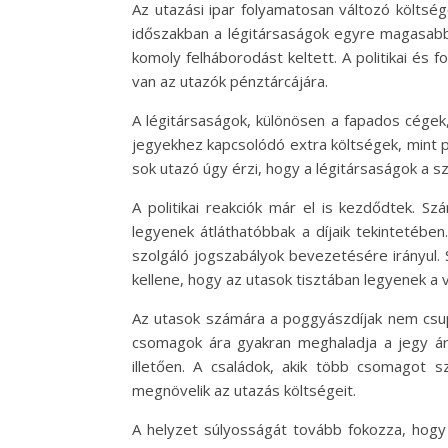
Az utazási ipar folyamatosan változó költsége
időszakban a légitársaságok egyre magasabb 
komoly felháborodást keltett. A politikai és 
van az utazók pénztárcájára.
A légitársaságok, különösen a fapados cégek,
jegyekhez kapcsolódó extra költségek, mint 
sok utazó úgy érzi, hogy a légitársaságok a sz
A politikai reakciók már el is kezdődtek. Sz
legyenek átláthatóbbak a díjaik tekintetébe
szolgáló jogszabályok bevezetésére irányul. So
kellene, hogy az utasok tisztában legyenek a 
Az utasok számára a poggyászdíjak nem csupá
csomagok ára gyakran meghaladja a jegy ár
illetően. A családok, akik több csomagot 
megnövelik az utazás költségeit.
A helyzet súlyosságát tovább fokozza, hogy 