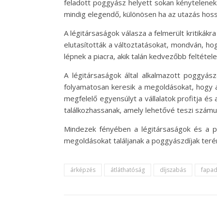
feladott poggyász helyett sokan kénytelenek
mindig elegendő, különösen ha az utazás hos
A légitársaságok válasza a felmerült kritikák
elutasították a változtatásokat, mondván, hog
lépnek a piacra, akik talán kedvezőbb feltétel
A légitársaságok által alkalmazott poggyász
folyamatosan keresik a megoldásokat, hogy az
megfelelő egyensúlyt a vállalatok profitja és
találkozhassanak, amely lehetővé teszi számu
Mindezek fényében a légitársaságok és a p
megoldásokat találjanak a poggyászdíjak teré
árképzés
átláthatóság
díjszabás
fapad