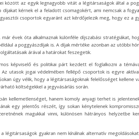
i között az egyik legnagyobb vitát a légitársaságok által a pogg
díjakat kérnek el a feladott csomagokért, ami nemcsak a fogyas
fogyasztói csoportok egyaránt azt kérdőjelezik meg, hogy ez a g
 már évek óta alkalmaznak különféle díjszabási stratégiákat, hog
például a poggyászdíjak is. A díjak mértéke azonban az utóbbi 
olgáltatásaik árával a határokat feszegetik.
ámos képviselő és politikai párt kezdett el foglalkozni a témáv
n. Az utasok jogai védelmében fellépő csoportok is egyre aktív
kan úgy vélik, hogy a légitársaságoknak felelősséget kellene váll
várható költségekkel a jegyvásárlás során.
n kellemetlenséget, hanem komoly anyagi terhet is jelentenek
ának egy jelentős részét, így sokan kénytelenek kompromiss
szeretnének magukkal vinni, különösen hátrányos helyzetbe ke
a légitársaságok gyakran nem kínálnak alternatív megoldásokat 