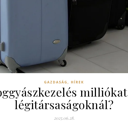
,
GAZDASÁG
HÍREK
oggyászkezelés milliókat
légitársaságoknál?
2025.06.28.