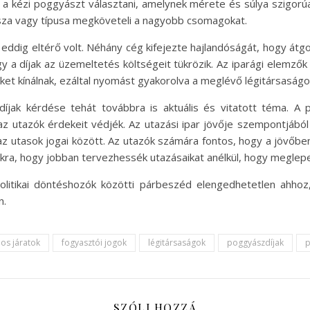
 a kézi poggyászt választani, amelynek mérete és súlya szigo
sza vagy típusa megköveteli a nagyobb csomagokat.
ra eddig eltérő volt. Néhány cég kifejezte hajlandóságát, hogy át
y a díjak az üzemeltetés költségeit tükrözik. Az iparági elemző
eket kínálnak, ezáltal nyomást gyakorolva a meglévő légitársaságo
díjak kérdése tehát továbbra is aktuális és vitatott téma. A p
 utazók érdekeit védjék. Az utazási ipar jövője szempontjából 
 az utasok jogai között. Az utazók számára fontos, hogy a jövőb
kra, hogy jobban tervezhessék utazásaikat anélkül, hogy meglep
olitikai döntéshozók közötti párbeszéd elengedhetetlen ahhoz
n.
os járatok
fogyasztói jogok
légitársaságok
poggyászdíjak
p
SZÓLJ HOZZÁ