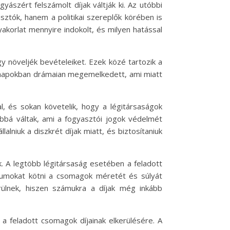
yászért felszámolt díjak váltják ki. Az utóbbi
ztók, hanem a politikai szereplők körében is
yakorlat mennyire indokolt, és milyen hatással
y növeljék bevételeiket. Ezek közé tartozik a
hónapokban drámaian megemelkedett, ami miatt
al, és sokan követelik, hogy a légitársaságok
abbá váltak, ami a fogyasztói jogok védelmét
alniuk a diszkrét díjak miatt, és biztosítaniuk
. A legtöbb légitársaság esetében a feladott
zumokat kötni a csomagok méretét és súlyát
rülnek, hiszen számukra a díjak még inkább
a feladott csomagok díjainak elkerülésére. A