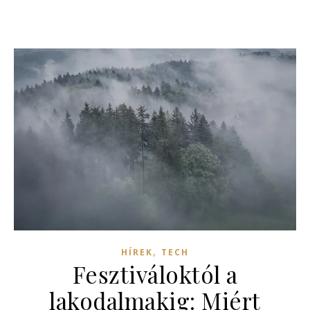
,
HÍREK
TECH
Fesztiváloktól a
lakodalmakig: Miért