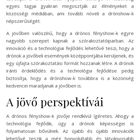
egyes tagjai gyakran megosztják az élményeket a
közösségi médiában, ami tovább növeli a drónshow-k
népszerűségét.
A jövőben valószínű, hogy a drónos fényshow-k egyre
nagyobb szerepet kapnak a szórakoztatóiparban. Az
innováció és a technológiai fejlődés lehetővé teszi, hogy a
drónok a jövőbeli események középpontjába kerüljenek, és
egy újfajta szórakoztatási formát hozzanak létre. A drónok
iránti érdeklődés és a technológia fejlődése pedig
biztosítja, hogy a drónshow-k továbbra is a közönség
kedvencei maradjanak a jövőben is.
A jövő perspektívái
A drónos fényshow-k jövője rendkívül ígéretes. Ahogy a
technológia fejlődik, úgy a drónok képességei is
folyamatosan bővülnek. Az újabb és újabb innovációk
lehetővé teszik a még bonyolultabb és látványosabb