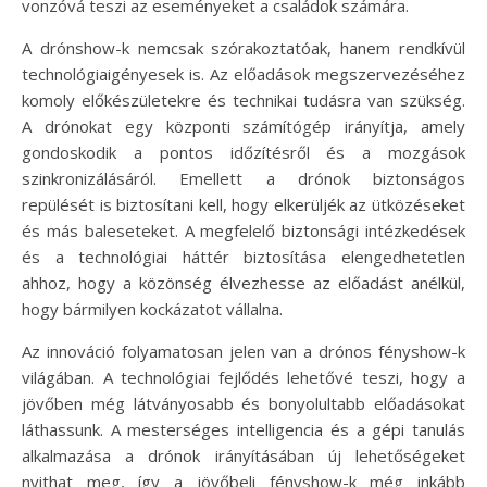
vonzóvá teszi az eseményeket a családok számára.
A drónshow-k nemcsak szórakoztatóak, hanem rendkívül
technológiaigényesek is. Az előadások megszervezéséhez
komoly előkészületekre és technikai tudásra van szükség.
A drónokat egy központi számítógép irányítja, amely
gondoskodik a pontos időzítésről és a mozgások
szinkronizálásáról. Emellett a drónok biztonságos
repülését is biztosítani kell, hogy elkerüljék az ütközéseket
és más baleseteket. A megfelelő biztonsági intézkedések
és a technológiai háttér biztosítása elengedhetetlen
ahhoz, hogy a közönség élvezhesse az előadást anélkül,
hogy bármilyen kockázatot vállalna.
Az innováció folyamatosan jelen van a drónos fényshow-k
világában. A technológiai fejlődés lehetővé teszi, hogy a
jövőben még látványosabb és bonyolultabb előadásokat
láthassunk. A mesterséges intelligencia és a gépi tanulás
alkalmazása a drónok irányításában új lehetőségeket
nyithat meg, így a jövőbeli fényshow-k még inkább