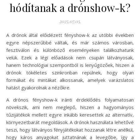
hódítanak a drónshow-k?
2025.07.05.
A drónok által előidézett fényshow-k az utóbbi években
egyre népszerűbbé váltak, és már számos városban,
fesztiválon és különböző eseményeken találkozhatunk
velük. Ezek a légi előadások nem csupán látványosak,
hanem technológiai szempontból is lenyűgözőek, hiszen a
drónok tökéletes szinkronban repülnek, hogy olyan
formákat és mintákat alkossanak, amelyek varázslatos
hatást gyakorolnak a nézőkre.
A drónos fényshow-k iránti érdeklődés folyamatosan
növekszik, ami nem meglepő, hiszen a hagyományos
tűzijátékok mellett egyre inkább keresettek az alternatív,
környezetbarát megoldások. A drónok használata lehetővé
teszi, hogy látványos fényjátékokat hozzanak létre anélkül,
hogy káros anyagokat juttatnának a levegőbe, így a