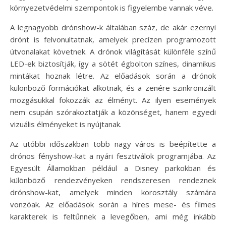
környezetvédelmi szempontok is figyelembe vannak véve.
A legnagyobb drónshow-k általában száz, de akár ezernyi
drónt is felvonultatnak, amelyek precízen programozott
útvonalakat követnek. A drónok világítását különféle színű
LED-ek biztosítják, így a sötét égbolton színes, dinamikus
mintákat hoznak létre. Az előadások során a drónok
különböző formációkat alkotnak, és a zenére szinkronizált
mozgásukkal fokozzák az élményt. Az ilyen események
nem csupán szórakoztatják a közönséget, hanem egyedi
vizuális élményeket is nyújtanak.
Az utóbbi időszakban több nagy város is beépítette a
drónos fényshow-kat a nyári fesztiválok programjába. Az
Egyesült Államokban például a Disney parkokban és
különböző rendezvényeken rendszeresen rendeznek
drónshow-kat, amelyek minden korosztály számára
vonzóak. Az előadások során a híres mese- és filmes
karakterek is feltűnnek a levegőben, ami még inkább