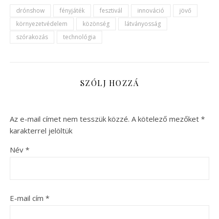
drónshow
fényjáték
fesztivál
innováció
jövő
környezetvédelem
közönség
látványosság
szórakozás
technológia
SZÓLJ HOZZÁ
Az e-mail címet nem tesszük közzé.
A kötelező mezőket
*
karakterrel jelöltük
Név
*
E-mail cím
*