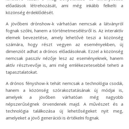
előadások létrehozását, ami még inkább felkelti a
közönség érdeklődését.
A jövőbeni drónshow-k várhatóan nemcsak a látványról
fognak szólni, hanem a történetmesélésről is. Az interaktív
elemek bevezetése, amely lehetővé teszi a közönség
számára, hogy részt vegyen az eseményekben, új
dimenziót adhat a drónos előadásoknak. Ezzel a közönség
nemcsak passzív nézője lesz az eseményeknek, hanem
aktív résztvevője is, ami még emlékezetesebbé teheti a
tapasztalatokat.
A drónos fényshow-k tehát nemcsak a technológia csodái,
hanem a közönség szórakoztatásának új módjai is,
amelyek a jövőben várhatóan még nagyobb
népszerűségnek örvendenek majd. A művészet és a
technológia találkozása új lehetőségeket nyit meg,
amelyeket a jövő generációi is értékelni fognak.