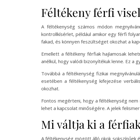
Féltékeny férfi vis
A féltékenység számos módon megnyilvánulh
kontrollkísérlet, például amikor egy férfi fo
fakad, és könnyen feszültséget okozhat a kap
Emellett a féltékeny férfiak hajlamosak lehe
anélkül, hogy valódi bizonyítékuk lenne. Ez a 
Továbbá a féltékenység fizikai megnyilvánulá
esetében a féltékenység kifejezése verbáli
okozhat.
Fontos megérteni, hogy a féltékenység nem m
lehet a kapcsolat minőségére. A jelek felism
Mi váltja ki a férfi
A féltékenység mögött álló okok sokszínűek é