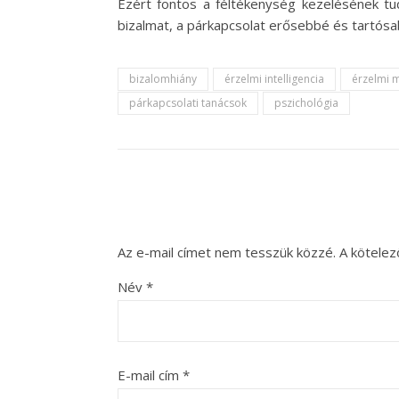
Ezért fontos a féltékenység kezelésének tu
bizalmat, a párkapcsolat erősebbé és tartósa
bizalomhiány
érzelmi intelligencia
érzelmi 
párkapcsolati tanácsok
pszichológia
Az e-mail címet nem tesszük közzé.
A kötele
Név
*
E-mail cím
*