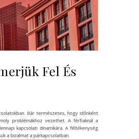
smerjük Fel És
csolatokban. Bár természetes, hogy időnként
omoly problémákhoz vezethet. A férfiaknál a
nnapi kapcsolati dinamikára. A féltékenység
ük a bizalmat a párkapcsolatban.