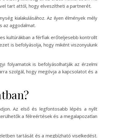
 tart attól, hogy elveszítheti a partnerét.
enység kialakulásához. Az ilyen élmények mély
és az aggodalmat.
s kultúrákban a férfiak erőteljesebb kontrollt
ezet is befolyásolja, hogy miként viszonyulunk
yi folyamatok is befolyásolhatják az érzelmi
rra szolgál, hogy megóvja a kapcsolatot és a
atban?
jon. Az első és legfontosabb lépés a nyílt
lkerülhetők a félreértések és a megalapozatlan
teletben tartását és a megbízható viselkedést.