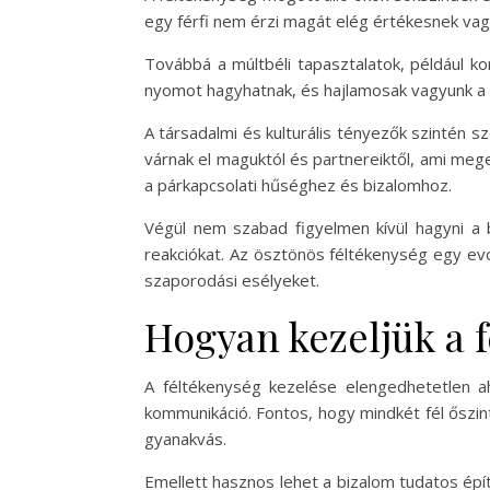
egy férfi nem érzi magát elég értékesnek vag
Továbbá a múltbéli tapasztalatok, például ko
nyomot hagyhatnak, és hajlamosak vagyunk a n
A társadalmi és kulturális tényezők szintén s
várnak el maguktól és partnereiktől, ami mege
a párkapcsolati hűséghez és bizalomhoz.
Végül nem szabad figyelmen kívül hagyni a b
reakciókat. Az ösztönös féltékenység egy ev
szaporodási esélyeket.
Hogyan kezeljük a 
A féltékenység kezelése elengedhetetlen a
kommunikáció. Fontos, hogy mindkét fél őszint
gyanakvás.
Emellett hasznos lehet a bizalom tudatos épít