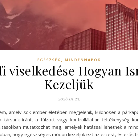
,
EGÉSZSÉG
MINDENNAPOK
fi viselkedése Hogyan I
Kezeljük
2026.01.23.
em, amely sok ember életében megjelenik, különösen a párkap
társunk iránt, a túlzott vagy kontrollálatlan féltékenység k
itásokban mutatkozhat meg, amelyek hatással lehetnek a minde
bban, hogy egészséges módon kezeljük ezt az érzést, és erősíts