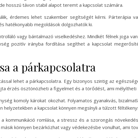
 de hosszú távon stabil alapot teremt a kapcsolat számára.
lik, érdemes lehet szakember segítségét kérni. Párterápia 
 és hatékonyabb megoldások dolgozhatók ki.
trolláló vagy bántalmazó viselkedéshez. Mindkét félnek joga v
kenység pozitív irányba fordítása segíthet a kapcsolat megerő
sa a párkapcsolatra
tással lehet a párkapcsolatra. Egy bizonyos szintig az egészség
ajta érzés ösztönözheti a figyelmet és a törődést, ami mélyítheti 
kenység komoly károkat okozhat. Folyamatos gyanakvás, bizalmatla
ilyen helyzetekben a kapcsolat könnyen megsínyli a túlzott féltéken
k a kommunikáció romlása, a stressz és a szorongás növekedés
 a másik könnyen bezárkózhat vagy védekezésbe vonulhat, ami tová