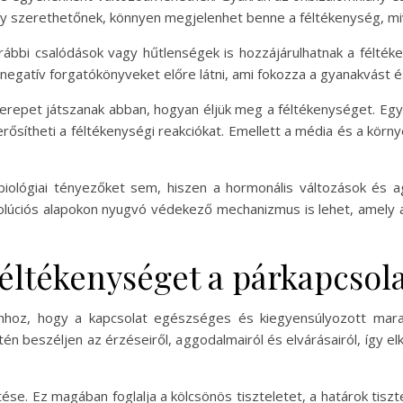
y szerethetőnek, könnyen megjelenhet benne a féltékenység, mivel
rábbi csalódások vagy hűtlenségek is hozzájárulhatnak a félték
egatív forgatókönyveket előre látni, ami fokozza a gyanakvást 
zerepet játszanak abban, hogyan éljük meg a féltékenységet. Egye
rősítheti a féltékenységi reakciókat. Emellett a média és a körny
iológiai tényezőket sem, hiszen a hormonális változások és ag
olúciós alapokon nyugvó védekező mechanizmus is lehet, amely a
féltékenységet a párkapcsol
hhoz, hogy a kapcsolat egészséges és kiegyensúlyozott marad
én beszéljen az érzéseiről, aggodalmairól és elvárásairól, így e
ése. Ez magában foglalja a kölcsönös tiszteletet, a határok tisz