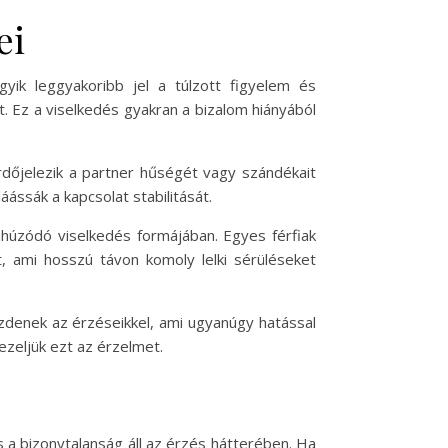
ei
yik leggyakoribb jel a túlzott figyelem és
t. Ez a viselkedés gyakran a bizalom hiányából
érdőjelezik a partner hűségét vagy szándékait
áássák a kapcsolat stabilitását.
zahúzódó viselkedés formájában. Egyes férfiak
, ami hosszú távon komoly lelki sérüléseket
zdenek az érzéseikkel, ami ugyanúgy hatással
zeljük ezt az érzelmet.
 a bizonytalanság áll az érzés hátterében. Ha