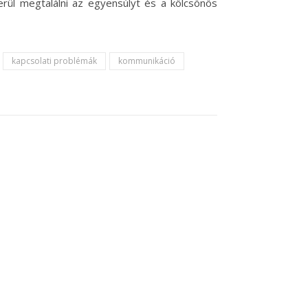
rül megtalálni az egyensúlyt és a kölcsönös
kapcsolati problémák
kommunikáció