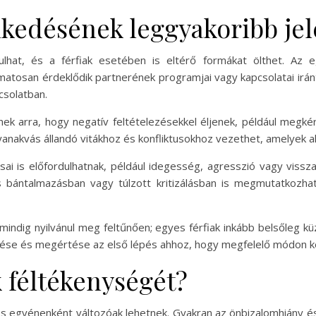
elkedésének leggyakoribb jel
at, és a férfiak esetében is eltérő formákat ölthet. Az eg
lyamatosan érdeklődik partnerének programjai vagy kapcsolatai irán
csolatban.
tnek arra, hogy negatív feltételezésekkel éljenek, például megk
gyanakvás állandó vitákhoz és konfliktusokhoz vezethet, amelyek al
sai is előfordulhatnak, például idegesség, agresszió vagy viss
s bántalmazásban vagy túlzott kritizálásban is megmutatkozhat
indig nyilvánul meg feltűnően; egyes férfiak inkább belsőleg kü
erése és megértése az első lépés ahhoz, hogy megfelelő módon ke
ak féltékenységét?
s egyénenként változóak lehetnek. Gyakran az önbizalomhiány és