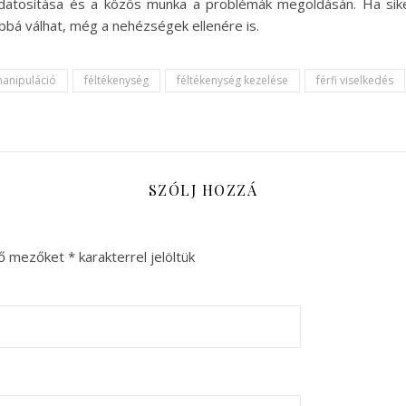
datosítása és a közös munka a problémák megoldásán. Ha sike
bbá válhat, még a nehézségek ellenére is.
manipuláció
féltékenység
féltékenység kezelése
férfi viselkedés
SZÓLJ HOZZÁ
ző mezőket
*
karakterrel jelöltük