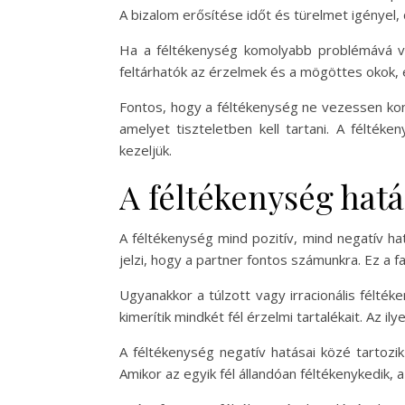
A bizalom erősítése időt és türelmet igényel,
Ha a féltékenység komolyabb problémává vá
feltárhatók az érzelmek és a mögöttes okok,
Fontos, hogy a féltékenység ne vezessen kon
amelyet tiszteletben kell tartani. A félté
kezeljük.
A féltékenység hatá
A féltékenység mind pozitív, mind negatív ha
jelzi, hogy a partner fontos számunkra. Ez a f
Ugyanakkor a túlzott vagy irracionális félté
kimerítik mindkét fél érzelmi tartalékait. Az 
A féltékenység negatív hatásai közé tartozi
Amikor az egyik fél állandóan féltékenykedik,