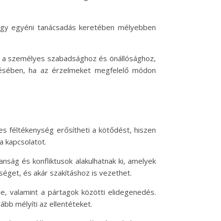
vagy egyéni tanácsadás keretében mélyebben
an a személyes szabadsághoz és önállósághoz,
sítésében, ha az érzelmeket megfelelő módon
es féltékenység erősítheti a kötődést, hiszen
a kapcsolatot.
nság és konfliktusok alakulhatnak ki, amelyek
ységet, és akár szakításhoz is vezethet.
e, valamint a pártagok közötti elidegenedés.
bb mélyíti az ellentéteket.