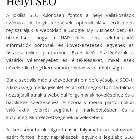
Helyi SEO
A lokális SEO különösen fontos a helyi vállalkozások
számára. A helyi keresések optimalizálása érdekében
regisztráljuk a weboldalt a Google My Business-ben, és
biztosítsuk, hogy a NAP (név, cím, telefonszám)
információk pontosak és következetesek legyenek az
összes online platformon. Ezen kívül ösztönözzük a
vásárlói véleményeket és értékeléseket, mivel ezek
növelhetik a helyi keresőmotorokban való láthatóságot.
Bár a szociális média közvetlenül nem befolyásolja a SEO-t,
a közösségi média jelenlét és az ott megosztott tartalmak
hozzájárulhatnak a weboldal forgalmának növeléséhez és a
backlinkek szerzéséhez. A szociális média platformokon
való aktív jelenlét segíthet a márkaépítésben és a
közönség elkötelezettségének növelésében.
A keresőmotorok algoritmusai folyamatosan változnak,
ezért fontos, hogy naprakészek legyünk a legújabb SEO