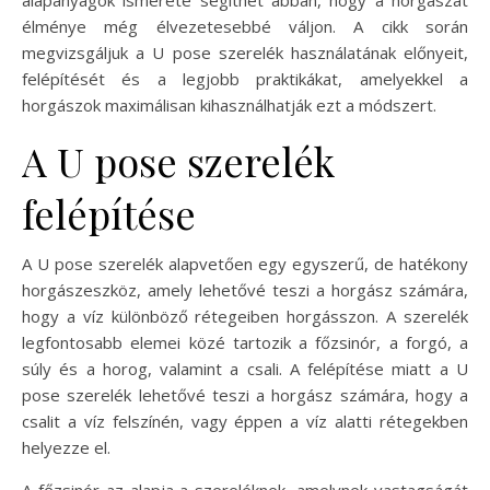
élménye még élvezetesebbé váljon. A cikk során
megvizsgáljuk a U pose szerelék használatának előnyeit,
felépítését és a legjobb praktikákat, amelyekkel a
horgászok maximálisan kihasználhatják ezt a módszert.
A U pose szerelék
felépítése
A U pose szerelék alapvetően egy egyszerű, de hatékony
horgászeszköz, amely lehetővé teszi a horgász számára,
hogy a víz különböző rétegeiben horgásszon. A szerelék
legfontosabb elemei közé tartozik a főzsinór, a forgó, a
súly és a horog, valamint a csali. A felépítése miatt a U
pose szerelék lehetővé teszi a horgász számára, hogy a
csalit a víz felszínén, vagy éppen a víz alatti rétegekben
helyezze el.
A főzsinór az alapja a szereléknek, amelynek vastagságát