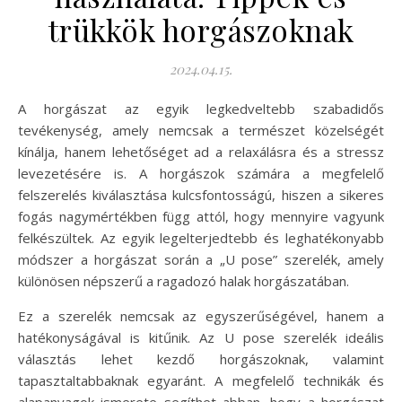
trükkök horgászoknak
2024.04.15.
A horgászat az egyik legkedveltebb szabadidős
tevékenység, amely nemcsak a természet közelségét
kínálja, hanem lehetőséget ad a relaxálásra és a stressz
levezetésére is. A horgászok számára a megfelelő
felszerelés kiválasztása kulcsfontosságú, hiszen a sikeres
fogás nagymértékben függ attól, hogy mennyire vagyunk
felkészültek. Az egyik legelterjedtebb és leghatékonyabb
módszer a horgászat során a „U pose” szerelék, amely
különösen népszerű a ragadozó halak horgászatában.
Ez a szerelék nemcsak az egyszerűségével, hanem a
hatékonyságával is kitűnik. Az U pose szerelék ideális
választás lehet kezdő horgászoknak, valamint
tapasztaltabbaknak egyaránt. A megfelelő technikák és
alapanyagok ismerete segíthet abban, hogy a horgászat