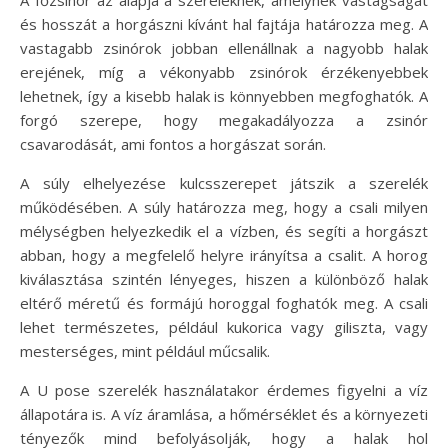
és hosszát a horgászni kívánt hal fajtája határozza meg. A
vastagabb zsinórok jobban ellenállnak a nagyobb halak
erejének, míg a vékonyabb zsinórok érzékenyebbek
lehetnek, így a kisebb halak is könnyebben megfoghatók. A
forgó szerepe, hogy megakadályozza a zsinór
csavarodását, ami fontos a horgászat során.
A súly elhelyezése kulcsszerepet játszik a szerelék
működésében. A súly határozza meg, hogy a csali milyen
mélységben helyezkedik el a vízben, és segíti a horgászt
abban, hogy a megfelelő helyre irányítsa a csalit. A horog
kiválasztása szintén lényeges, hiszen a különböző halak
eltérő méretű és formájú horoggal foghatók meg. A csali
lehet természetes, például kukorica vagy giliszta, vagy
mesterséges, mint például műcsalik.
A U pose szerelék használatakor érdemes figyelni a víz
állapotára is. A víz áramlása, a hőmérséklet és a környezeti
tényezők mind befolyásolják, hogy a halak hol