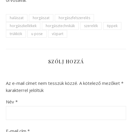
halászat
horgászat
horgászfelszerelés
horgászkellékek
horgásztechnikák
szerelék
tippek
trükkök
u pose
vízpart
SZÓLJ HOZZÁ
Az e-mail címet nem tesszük közzé.
A kötelező mezőket
*
karakterrel jelöltük
Név
*
E-mail cím
*