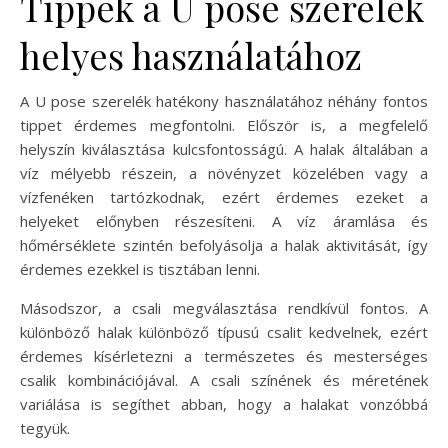
Tippek a U pose szerelék
helyes használatához
A U pose szerelék hatékony használatához néhány fontos
tippet érdemes megfontolni. Először is, a megfelelő
helyszín kiválasztása kulcsfontosságú. A halak általában a
víz mélyebb részein, a növényzet közelében vagy a
vízfenéken tartózkodnak, ezért érdemes ezeket a
helyeket előnyben részesíteni. A víz áramlása és
hőmérséklete szintén befolyásolja a halak aktivitását, így
érdemes ezekkel is tisztában lenni.
Másodszor, a csali megválasztása rendkívül fontos. A
különböző halak különböző típusú csalit kedvelnek, ezért
érdemes kísérletezni a természetes és mesterséges
csalik kombinációjával. A csali színének és méretének
variálása is segíthet abban, hogy a halakat vonzóbbá
tegyük.