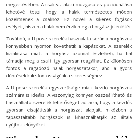
megértésében. A csali víz alatti mozgása és pozicionálása
lehetővé teszi, hogy a halak természetes módon
közelítsenek a csalihoz. Ez növeli a sikeres fogások
esélyeit, hiszen a halak nem érzik meg a horgász jelenlétét.
Továbbá, a U pose szerelék használata során a horgászok
könnyebben nyomon követhetik a kapásokat. A szerelék
kialakítása miatt a horgász azonnal észlelheti, ha hal
támadja meg a csalit, így gyorsan reagálhat. Ez különösen
fontos a ragadozó halak horgászatakor, ahol a gyors
döntések kulcsfontosságúak a sikerességhez.
A U pose szerelék egyszerűsége miatt kezdő horgászok
számára is ideális. A viszonylag könnyen összeállítható és
használható szerelék lehetőséget ad arra, hogy a kezdők
gyorsan elsajátítsák a horgászat alapjait, miközben a
tapasztaltabb horgászok is kihasználhatják az általa
nyújtott előnyöket.