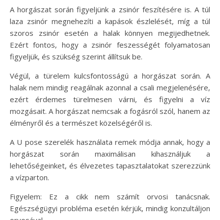
A horgászat során figyeljünk a zsinór feszítésére is. A túl
laza zsinór megnehezíti a kapások észlelését, míg a túl
szoros zsinór esetén a halak könnyen megijedhetnek.
Ezért fontos, hogy a zsinór feszességét folyamatosan
figyeljük, és szükség szerint állítsuk be.
Végül, a türelem kulcsfontosságú a horgászat során. A
halak nem mindig reagálnak azonnal a csali megjelenésére,
ezért érdemes türelmesen várni, és figyelni a víz
mozgásait. A horgászat nemcsak a fogásról szól, hanem az
élményről és a természet közelségéről is.
A U pose szerelék használata remek módja annak, hogy a
horgászat során maximálisan kihasználjuk a
lehetőségeinket, és élvezetes tapasztalatokat szerezzünk
a vízparton.
Figyelem: Ez a cikk nem számít orvosi tanácsnak.
Egészségügyi probléma esetén kérjük, mindig konzultáljon
orvosával.