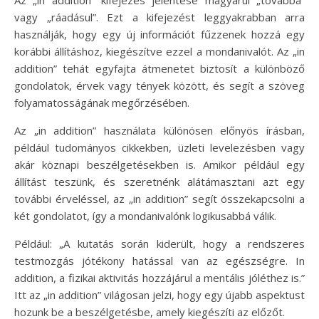
vagy „ráadásul”. Ezt a kifejezést leggyakrabban arra
használják, hogy egy új információt fűzzenek hozzá egy
korábbi állításhoz, kiegészítve ezzel a mondanivalót. Az „in
addition” tehát egyfajta átmenetet biztosít a különböző
gondolatok, érvek vagy tények között, és segít a szöveg
folyamatosságának megőrzésében.
Az „in addition” használata különösen előnyös írásban,
például tudományos cikkekben, üzleti levelezésben vagy
akár köznapi beszélgetésekben is. Amikor például egy
állítást teszünk, és szeretnénk alátámasztani azt egy
további érveléssel, az „in addition” segít összekapcsolni a
két gondolatot, így a mondanivalónk logikusabbá válik.
Például: „A kutatás során kiderült, hogy a rendszeres
testmozgás jótékony hatással van az egészségre. In
addition, a fizikai aktivitás hozzájárul a mentális jóléthez is.”
Itt az „in addition” világosan jelzi, hogy egy újabb aspektust
hozunk be a beszélgetésbe, amely kiegészíti az előzőt.