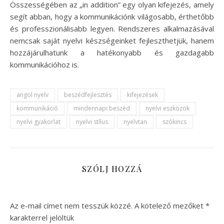
Összességében az „in addition” egy olyan kifejezés, amely
segít abban, hogy a kommunikációnk világosabb, érthetőbb
és professzionálisabb legyen. Rendszeres alkalmazásával
nemcsak saját nyelvi készségeinket fejleszthetjük, hanem
hozzájárulhatunk a hatékonyabb és gazdagabb
kommunikációhoz is.
angol nyelv
beszédfejlesztés
kifejezések
kommunikáció
mindennapi beszéd
nyelvi eszközök
nyelvi gyakorlat
nyelvi stílus
nyelvtan
szókincs
SZÓLJ HOZZÁ
Az e-mail címet nem tesszük közzé.
A kötelező mezőket
*
karakterrel jelöltük