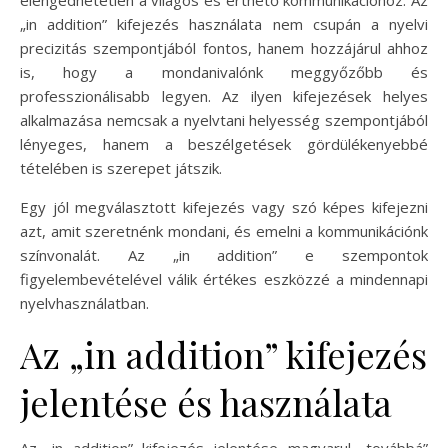
„in addition” kifejezés használata nem csupán a nyelvi
precizitás szempontjából fontos, hanem hozzájárul ahhoz
is, hogy a mondanivalónk meggyőzőbb és
professzionálisabb legyen. Az ilyen kifejezések helyes
alkalmazása nemcsak a nyelvtani helyesség szempontjából
lényeges, hanem a beszélgetések gördülékenyebbé
tételében is szerepet játszik.
Egy jól megválasztott kifejezés vagy szó képes kifejezni
azt, amit szeretnénk mondani, és emelni a kommunikációnk
színvonalát. Az „in addition” e szempontok
figyelembevételével válik értékes eszközzé a mindennapi
nyelvhasználatban.
Az „in addition” kifejezés
jelentése és használata
Az „in addition” kifejezés jelentése magyarul „továbbá”