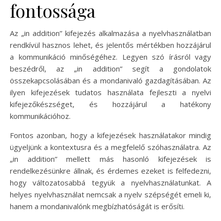
fontossága
Az „in addition” kifejezés alkalmazása a nyelvhasználatban
rendkívül hasznos lehet, és jelentős mértékben hozzájárul
a kommunikáció minőségéhez. Legyen szó írásról vagy
beszédről, az „in addition” segít a gondolatok
összekapcsolásában és a mondanivaló gazdagításában. Az
ilyen kifejezések tudatos használata fejleszti a nyelvi
kifejezőkészséget, és hozzájárul a hatékony
kommunikációhoz.
Fontos azonban, hogy a kifejezések használatakor mindig
ügyeljünk a kontextusra és a megfelelő szóhasználatra. Az
„in addition” mellett más hasonló kifejezések is
rendelkezésünkre állnak, és érdemes ezeket is felfedezni,
hogy változatosabbá tegyük a nyelvhasználatunkat. A
helyes nyelvhasználat nemcsak a nyelv szépségét emeli ki,
hanem a mondanivalónk megbízhatóságát is erősíti.