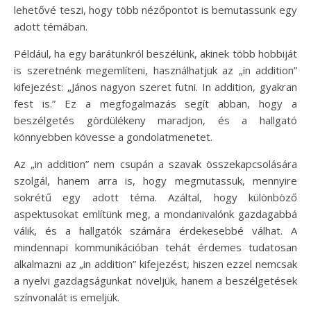
lehetővé teszi, hogy több nézőpontot is bemutassunk egy
adott témában.
Például, ha egy barátunkról beszélünk, akinek több hobbiját
is szeretnénk megemlíteni, használhatjuk az „in addition”
kifejezést: „János nagyon szeret futni. In addition, gyakran
fest is.” Ez a megfogalmazás segít abban, hogy a
beszélgetés gördülékeny maradjon, és a hallgató
könnyebben kövesse a gondolatmenetet.
Az „in addition” nem csupán a szavak összekapcsolására
szolgál, hanem arra is, hogy megmutassuk, mennyire
sokrétű egy adott téma. Azáltal, hogy különböző
aspektusokat említünk meg, a mondanivalónk gazdagabbá
válik, és a hallgatók számára érdekesebbé válhat. A
mindennapi kommunikációban tehát érdemes tudatosan
alkalmazni az „in addition” kifejezést, hiszen ezzel nemcsak
a nyelvi gazdagságunkat növeljük, hanem a beszélgetések
színvonalát is emeljük.