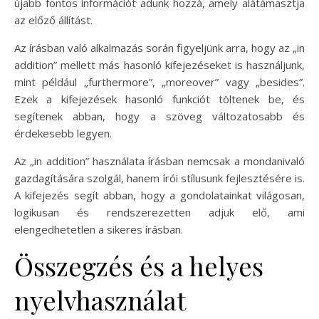
újabb fontos információt adunk hozzá, amely alátámasztja
az előző állítást.
Az írásban való alkalmazás során figyeljünk arra, hogy az „in
addition” mellett más hasonló kifejezéseket is használjunk,
mint például „furthermore”, „moreover” vagy „besides”.
Ezek a kifejezések hasonló funkciót töltenek be, és
segítenek abban, hogy a szöveg változatosabb és
érdekesebb legyen.
Az „in addition” használata írásban nemcsak a mondanivaló
gazdagítására szolgál, hanem írói stílusunk fejlesztésére is.
A kifejezés segít abban, hogy a gondolatainkat világosan,
logikusan és rendszerezetten adjuk elő, ami
elengedhetetlen a sikeres írásban.
Összegzés és a helyes
nyelvhasználat