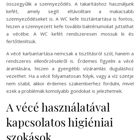
összegyűlik a szennyeződés. A takarításhoz használjunk
kefét, amely segít eltávolítani a makacsabb
szennyeződéseket is. A WC kefe tisztántartása is fontos,
hiszen a szennyezett kefe további baktériumokat juttathat
a vécébe. A WC kefét rendszeresen mossuk ki és
fertőtlenítsük.
A vécé karbantartása nemcsak a tisztításról szól, hanem a
rendszeres ellenőrzésekről is. Érdemes figyelni a vécé
áramlására, hiszen a gyengébb vízáramlás duguláshoz
vezethet. Ha a vécé folyamatosan folyik, vagy a víz szintje
nem stabil, akkor érdemes szakemberhez fordulni, mivel
ezek a problémák komolyabb gondokat is jelezhetnek.
A vécé használatával
kapcsolatos higiéniai
szokások