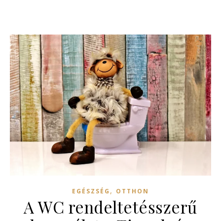
,
EGÉSZSÉG
OTTHON
A WC rendeltetésszerű