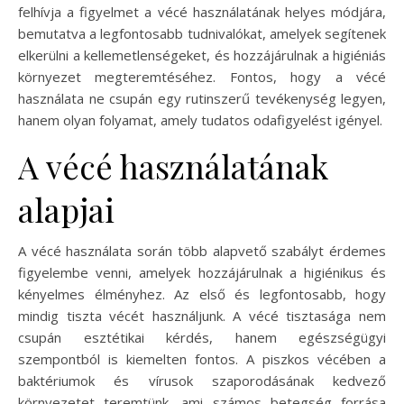
felhívja a figyelmet a vécé használatának helyes módjára,
bemutatva a legfontosabb tudnivalókat, amelyek segítenek
elkerülni a kellemetlenségeket, és hozzájárulnak a higiéniás
környezet megteremtéséhez. Fontos, hogy a vécé
használata ne csupán egy rutinszerű tevékenység legyen,
hanem olyan folyamat, amely tudatos odafigyelést igényel.
A vécé használatának
alapjai
A vécé használata során több alapvető szabályt érdemes
figyelembe venni, amelyek hozzájárulnak a higiénikus és
kényelmes élményhez. Az első és legfontosabb, hogy
mindig tiszta vécét használjunk. A vécé tisztasága nem
csupán esztétikai kérdés, hanem egészségügyi
szempontból is kiemelten fontos. A piszkos vécében a
baktériumok és vírusok szaporodásának kedvező
környezetet teremtünk, ami számos betegség forrása