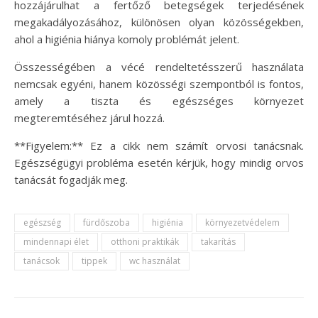
hozzájárulhat a fertőző betegségek terjedésének
megakadályozásához, különösen olyan közösségekben,
ahol a higiénia hiánya komoly problémát jelent.
Összességében a vécé rendeltetésszerű használata
nemcsak egyéni, hanem közösségi szempontból is fontos,
amely a tiszta és egészséges környezet
megteremtéséhez járul hozzá.
**Figyelem:** Ez a cikk nem számít orvosi tanácsnak.
Egészségügyi probléma esetén kérjük, hogy mindig orvos
tanácsát fogadják meg.
egészség
fürdőszoba
higiénia
környezetvédelem
mindennapi élet
otthoni praktikák
takarítás
tanácsok
tippek
wc használat