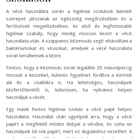
A vécé használata során a higiéniai szokások kiemelt
szerepet játszanak az egészség megőrzésében és a
fertőzések megelőzésében. Az első és legfontosabb
higiéniai szabály, hogy mindig mosson kezet a vécé
használata után. A szappanos kézmosás segít eltávolítani a
baktériumokat és vírusokat, amelyek a vécé használata
során kerülhetnek a kézre.
Fontos, hogy a kézmosás során legalább 20 másodpercig
mossuk a kezünket, különös figyelmet fordítva a körmök
alá és a csuklókra is. Ha lehetséges, használjunk
kézfertőtlenítőt is, különösen, ha nyilvános helyen
használjuk a vécét.
Egy másik fontos higiéniai szokás a vécé papír helyes
használata. Használat után ügyeljünk arra, hogy a vécé
papírt a megfelelő módon dobjuk a vécébe, és soha ne
használjunk túl sok papírt, mert ez duguláshoz vezethet. A