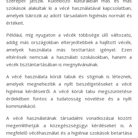
szerepet játszik. Különböző kultúrákban más és más
szokások alakultak ki a vécé használatával kapcsolatban,
amelyek tükrözik az adott társadalom higiéniás normáit és
értékeit.
Például, míg nyugaton a vécék többsége ülő változatú,
addig más országokban elterjedtebbek a hajlított vécék,
amelyek használata más testtartást igényel. Ezen
eltérések nemcsak a használati szokásokban, hanem a
vécék tisztántartásában is megnyilvánulnak.
A vécé használata körüli tabuk és stigmak is léteznek,
amelyek megnehezítik a nyílt beszélgetéseket a vécé
higiéniai kérdéseiről. A vécé körüli tabu megszüntetése
érdekében fontos a tudatosság növelése és a nyílt
kommunikáció.
A vécé használatának társadalmi vonatkozásai között
megemlíthetjük a közegészségügyi kérdéseket is. A
megfelelő vécéhasználat és a higiéniai szokások betartása