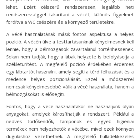
lehet. Ezért célszerű rendszeresen, legalább heti
rendszerességgel takarítani a vécét, különös figyelmet
fordítva a WC csészére és a környező területekre.
A vécé használatának másik fontos aspektusa a helyes
pozíció. A vécén ülve a testtartásunknak kényelmesnek kell
lennie, hogy a bélmozgások zavartalanul történhessenek.
Sokan nem tudják, hogy a lábak helyzete is befolyásolja a
székletürítést. A megfelelő pozíció érdekében érdemes
egy lábtartót használni, amely segíti a térd felhúzását és a
medence helyes pozicionálását. Ezzel a módszerrel
nemcsak kényelmesebbé válik a vécé használata, hanem a
bélmozgásokat is elősegíti.
Fontos, hogy a vécé használatakor ne használjunk olyan
anyagokat, amelyek károsíthatják a rendszert. Például a
nedves törlőkendők, tamponok és egyéb higiéniai
termékek nem helyezhetők a vécébe, mivel ezek könnyen
duguláshoz vezethetnek. A megfelelő hulladékkezelés