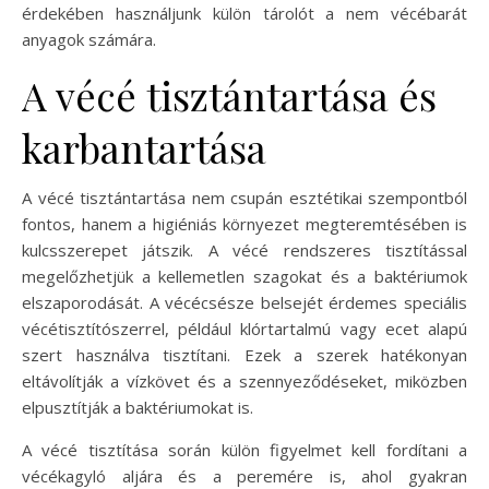
érdekében használjunk külön tárolót a nem vécébarát
anyagok számára.
A vécé tisztántartása és
karbantartása
A vécé tisztántartása nem csupán esztétikai szempontból
fontos, hanem a higiéniás környezet megteremtésében is
kulcsszerepet játszik. A vécé rendszeres tisztítással
megelőzhetjük a kellemetlen szagokat és a baktériumok
elszaporodását. A vécécsésze belsejét érdemes speciális
vécétisztítószerrel, például klórtartalmú vagy ecet alapú
szert használva tisztítani. Ezek a szerek hatékonyan
eltávolítják a vízkövet és a szennyeződéseket, miközben
elpusztítják a baktériumokat is.
A vécé tisztítása során külön figyelmet kell fordítani a
vécékagyló aljára és a peremére is, ahol gyakran