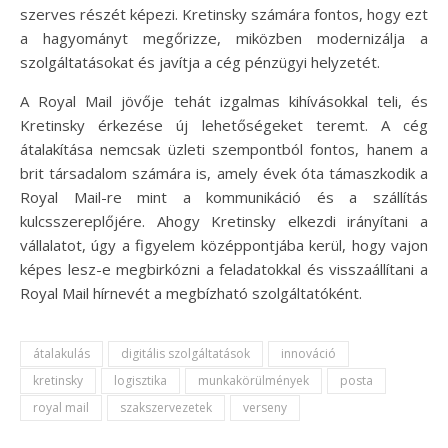
szerves részét képezi. Kretinsky számára fontos, hogy ezt
a hagyományt megőrizze, miközben modernizálja a
szolgáltatásokat és javítja a cég pénzügyi helyzetét.
A Royal Mail jövője tehát izgalmas kihívásokkal teli, és
Kretinsky érkezése új lehetőségeket teremt. A cég
átalakítása nemcsak üzleti szempontból fontos, hanem a
brit társadalom számára is, amely évek óta támaszkodik a
Royal Mail-re mint a kommunikáció és a szállítás
kulcsszereplőjére. Ahogy Kretinsky elkezdi irányítani a
vállalatot, úgy a figyelem középpontjába kerül, hogy vajon
képes lesz-e megbirkózni a feladatokkal és visszaállítani a
Royal Mail hírnevét a megbízható szolgáltatóként.
átalakulás
digitális szolgáltatások
innováció
kretinsky
logisztika
munkakörülmények
posta
royal mail
szakszervezetek
verseny