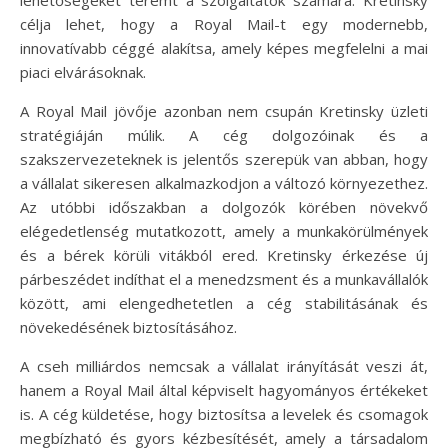
lehetőségeket teremt a szolgáltatók számára. Kretinsky
célja lehet, hogy a Royal Mail-t egy modernebb,
innovatívabb céggé alakítsa, amely képes megfelelni a mai
piaci elvárásoknak.
A Royal Mail jövője azonban nem csupán Kretinsky üzleti
stratégiáján múlik. A cég dolgozóinak és a
szakszervezeteknek is jelentős szerepük van abban, hogy
a vállalat sikeresen alkalmazkodjon a változó környezethez.
Az utóbbi időszakban a dolgozók körében növekvő
elégedetlenség mutatkozott, amely a munkakörülmények
és a bérek körüli vitákból ered. Kretinsky érkezése új
párbeszédet indíthat el a menedzsment és a munkavállalók
között, ami elengedhetetlen a cég stabilitásának és
növekedésének biztosításához.
A cseh milliárdos nemcsak a vállalat irányítását veszi át,
hanem a Royal Mail által képviselt hagyományos értékeket
is. A cég küldetése, hogy biztosítsa a levelek és csomagok
megbízható és gyors kézbesítését, amely a társadalom