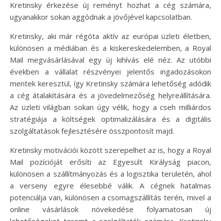
Kretinsky érkezése új reményt hozhat a cég számára,
ugyanakkor sokan aggódnak a jövőjével kapcsolatban.
Kretinsky, aki már régóta aktív az európai üzleti életben,
különösen a médiában és a kiskereskedelemben, a Royal
Mail megvásárlásával egy új kihívás elé néz. Az utóbbi
években a vállalat részvényei jelentős ingadozásokon
mentek keresztül, így Kretinsky számára lehetőség adódik
a cég átalakítására és a jövedelmezőség helyreállítására.
Az üzleti világban sokan úgy vélik, hogy a cseh milliárdos
stratégiája a költségek optimalizálására és a digitális
szolgáltatások fejlesztésére összpontosít majd.
Kretinsky motivációi között szerepelhet az is, hogy a Royal
Mail pozícióját erősíti az Egyesült Királyság piacon,
különösen a szállítmányozás és a logisztika területén, ahol
a verseny egyre élesebbé válik. A cégnek hatalmas
potenciálja van, különösen a csomagszállítás terén, mivel a
online vásárlások növekedése folyamatosan új