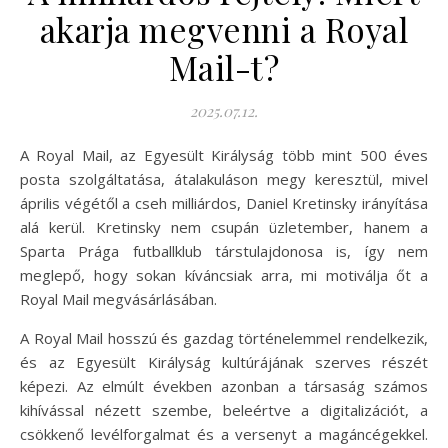
akarja megvenni a Royal
Mail-t?
2025.07.12.
A Royal Mail, az Egyesült Királyság több mint 500 éves
posta szolgáltatása, átalakuláson megy keresztül, mivel
április végétől a cseh milliárdos, Daniel Kretinsky irányítása
alá kerül. Kretinsky nem csupán üzletember, hanem a
Sparta Prága futballklub társtulajdonosa is, így nem
meglepő, hogy sokan kíváncsiak arra, mi motiválja őt a
Royal Mail megvásárlásában.
A Royal Mail hosszú és gazdag történelemmel rendelkezik,
és az Egyesült Királyság kultúrájának szerves részét
képezi. Az elmúlt években azonban a társaság számos
kihívással nézett szembe, beleértve a digitalizációt, a
csökkenő levélforgalmat és a versenyt a magáncégekkel.